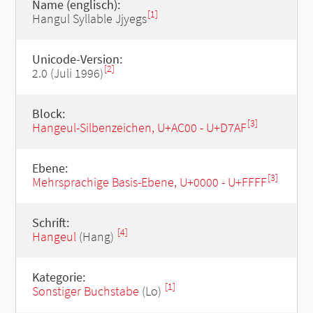
Name (englisch):
[1]
Hangul Syllable Jjyegs
Unicode-Version:
[2]
2.0 (Juli 1996)
Block:
[3]
Hangeul-Silbenzeichen, U+AC00 - U+D7AF
Ebene:
[3]
Mehrsprachige Basis-Ebene, U+0000 - U+FFFF
Schrift:
[4]
Hangeul
(Hang)
Kategorie:
[1]
Sonstiger Buchstabe
(Lo)