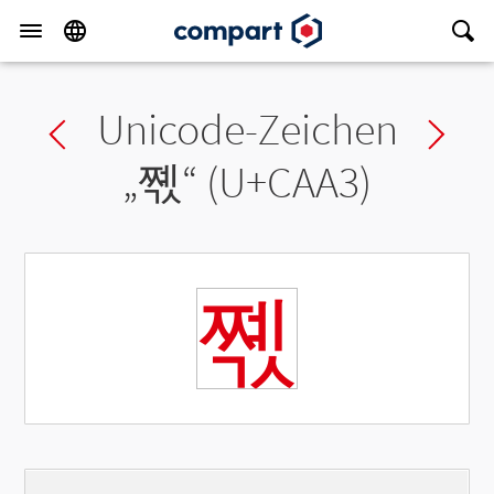
Unicode-Zeichen
Previous char
Ne
„
쪣
“ (U+CAA3)
쪣