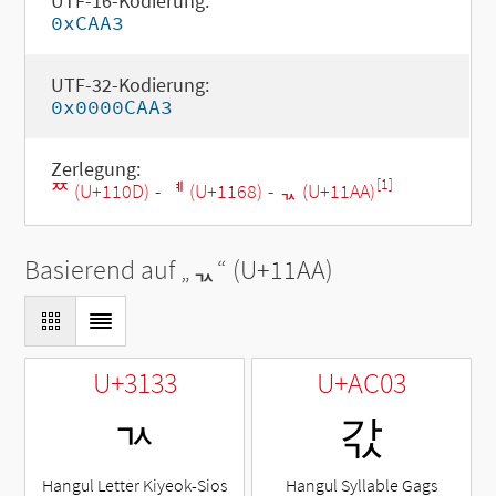
UTF-16-Kodierung:
0xCAA3
UTF-32-Kodierung:
0x0000CAA3
Zerlegung:
[1]
ᄍ (U+110D)
-
ᅨ (U+1168)
-
ᆪ (U+11AA)
Basierend auf „
ᆪ
“ (U+11AA)
U+3133
U+AC03
ㄳ
갃
Hangul Letter Kiyeok-Sios
Hangul Syllable Gags