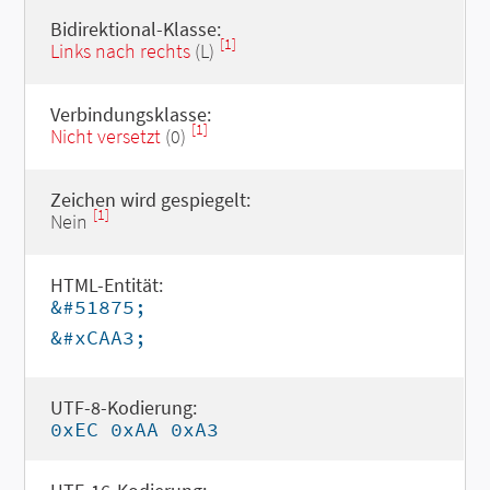
Bidirektional-Klasse:
[1]
Links nach rechts
(L)
Verbindungsklasse:
[1]
Nicht versetzt
(0)
Zeichen wird gespiegelt:
[1]
Nein
HTML-Entität:
&#51875;
&#xCAA3;
UTF-8-Kodierung:
0xEC 0xAA 0xA3