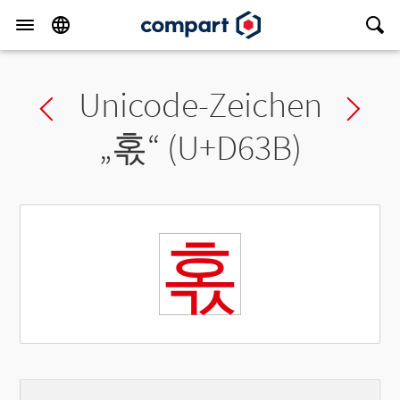
Unicode-Zeichen
Previous char
Ne
„
혻
“ (U+D63B)
혻