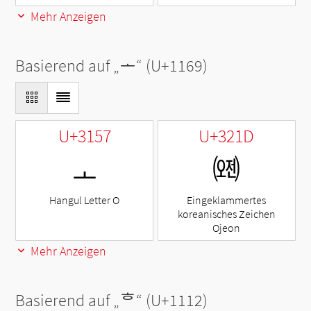
Mehr Anzeigen
Basierend auf „
ᅩ
“ (U+1169)
U+3157
U+321D
ㅗ
㈝
Hangul Letter O
Eingeklammertes
koreanisches Zeichen
Ojeon
Mehr Anzeigen
Basierend auf „
ᄒ
“ (U+1112)