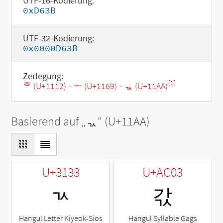
UTF-16-Kodierung:
0xD63B
UTF-32-Kodierung:
0x0000D63B
Zerlegung:
[1]
ᄒ (U+1112)
-
ᅩ (U+1169)
-
ᆪ (U+11AA)
Basierend auf „
ᆪ
“ (U+11AA)
U+3133
U+AC03
ㄳ
갃
Hangul Letter Kiyeok-Sios
Hangul Syllable Gags