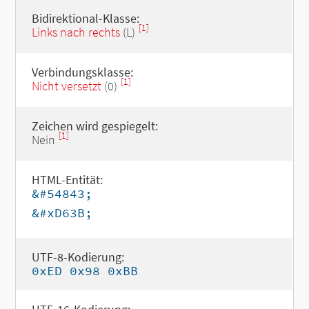
Bidirektional-Klasse:
[1]
Links nach rechts
(L)
Verbindungsklasse:
[1]
Nicht versetzt
(0)
Zeichen wird gespiegelt:
[1]
Nein
HTML-Entität:
&#54843;
&#xD63B;
UTF-8-Kodierung:
0xED 0x98 0xBB