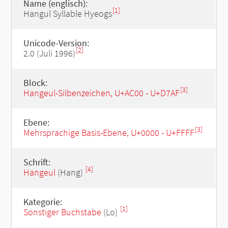
Name (englisch):
[1]
Hangul Syllable Hyeogs
Unicode-Version:
[2]
2.0 (Juli 1996)
Block:
[3]
Hangeul-Silbenzeichen, U+AC00 - U+D7AF
Ebene:
[3]
Mehrsprachige Basis-Ebene, U+0000 - U+FFFF
Schrift:
[4]
Hangeul
(Hang)
Kategorie:
[1]
Sonstiger Buchstabe
(Lo)