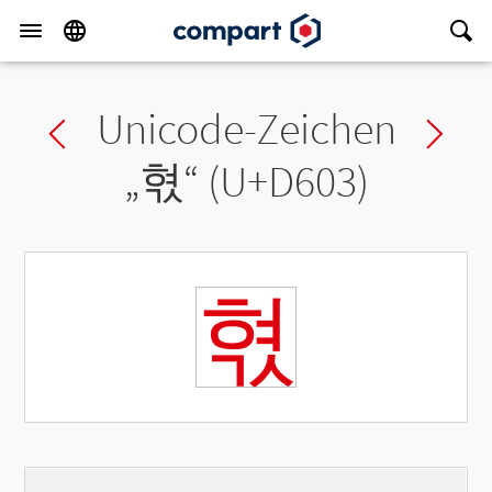
Unicode-Zeichen
Previous char
Ne
„
혃
“ (U+D603)
혃