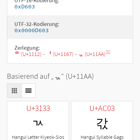
UTF-16-Kodierung:
0xD603
UTF-32-Kodierung:
0x0000D603
Zerlegung:
[1]
ᄒ (U+1112)
-
ᅧ (U+1167)
-
ᆪ (U+11AA)
Basierend auf „
ᆪ
“ (U+11AA)
U+3133
U+AC03
ㄳ
갃
Hangul Letter Kiyeok-Sios
Hangul Syllable Gags