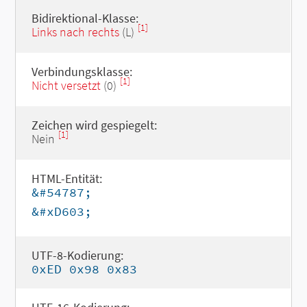
Bidirektional-Klasse:
[1]
Links nach rechts
(L)
Verbindungsklasse:
[1]
Nicht versetzt
(0)
Zeichen wird gespiegelt:
[1]
Nein
HTML-Entität:
&#54787;
&#xD603;
UTF-8-Kodierung:
0xED 0x98 0x83