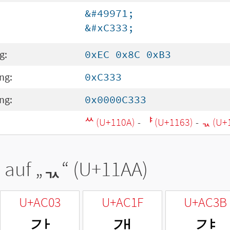
&#49971;
&#xC333;
g:
0xEC 0x8C 0xB3
ng:
0xC333
ng:
0x0000C333
ᄊ (U+110A)
-
ᅣ (U+1163)
-
ᆪ (U+
 auf „
ᆪ
“ (U+11AA)
U+AC03
U+AC1F
U+AC3B
갃
갟
갻