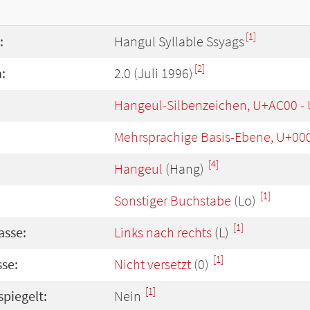
[1]
:
Hangul Syllable Ssyags
[2]
:
2.0 (Juli 1996)
Hangeul-Silbenzeichen, U+AC00 -
Mehrsprachige Basis-Ebene, U+00
[4]
Hangeul
(Hang)
[1]
Sonstiger Buchstabe
(Lo)
[1]
asse:
Links nach rechts
(L)
[1]
se:
Nicht versetzt
(0)
[1]
spiegelt:
Nein