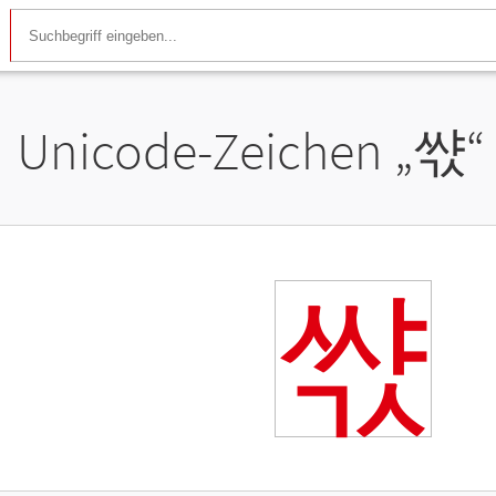
Unicode-Zeichen „
쌳
“
쌳