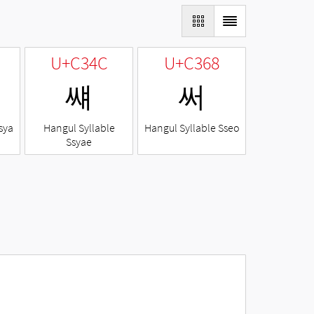
U+C34C
U+C368
썌
써
sya
Hangul Syllable
Hangul Syllable Sseo
Ssyae