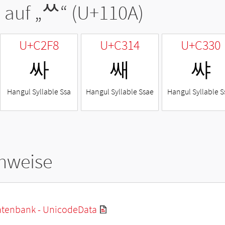
 auf „
ᄊ
“ (U+110A)
U+C2F8
U+C314
U+C330
싸
쌔
쌰
Hangul Syllable Ssa
Hangul Syllable Ssae
Hangul Syllable S
hweise
tenbank - UnicodeData