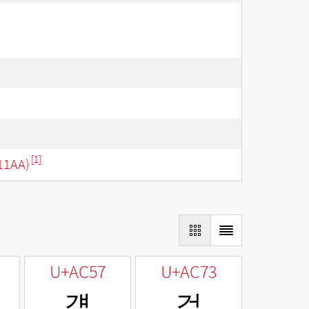
[1]
11AA)
U+AC57
U+AC73
걗
걳