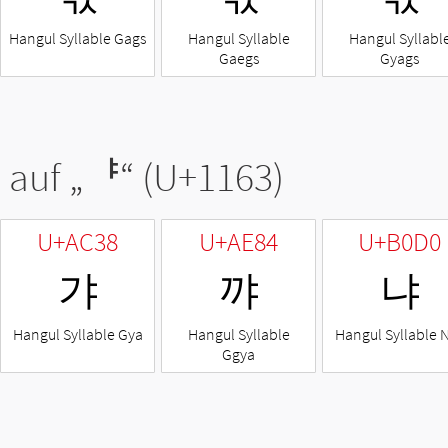
Hangul Syllable Gags
Hangul Syllable
Hangul Syllabl
Gaegs
Gyags
 auf „
ᅣ
“ (U+1163)
U+AC38
U+AE84
U+B0D0
갸
꺄
냐
Hangul Syllable Gya
Hangul Syllable
Hangul Syllable 
Ggya