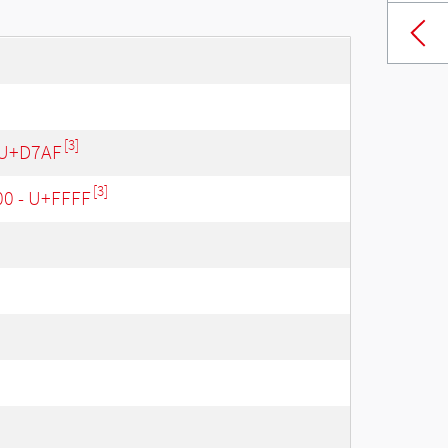
[3]
 U+D7AF
[3]
00 - U+FFFF