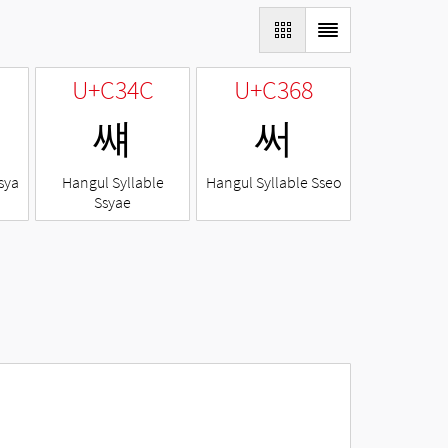
U+C34C
U+C368
썌
써
sya
Hangul Syllable
Hangul Syllable Sseo
Ssyae