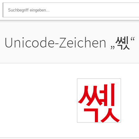
Unicode-Zeichen „
쎿
“
쎿