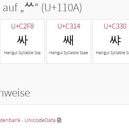
 auf „
ᄊ
“ (U+110A)
U+C2F8
U+C314
U+C330
싸
쌔
쌰
Hangul Syllable Ssa
Hangul Syllable Ssae
Hangul Syllable S
hweise
tenbank - UnicodeData