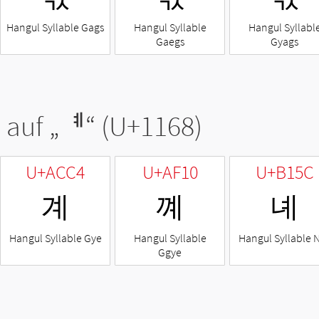
Hangul Syllable Gags
Hangul Syllable
Hangul Syllabl
Gaegs
Gyags
 auf „
ᅨ
“ (U+1168)
U+ACC4
U+AF10
U+B15C
계
꼐
녜
Hangul Syllable Gye
Hangul Syllable
Hangul Syllable 
Ggye