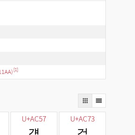
[1]
11AA)
U+AC57
U+AC73
걗
걳