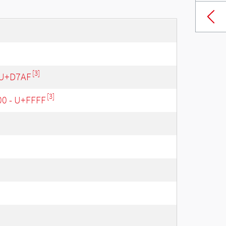
[3]
 U+D7AF
[3]
00 - U+FFFF