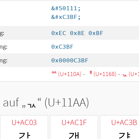
&#50111;
&#xC3BF;
g:
0xEC 0x8E 0xBF
ng:
0xC3BF
ng:
0x0000C3BF
ᄊ (U+110A)
-
ᅨ (U+1168)
-
ᆪ (U+
 auf „
ᆪ
“ (U+11AA)
U+AC03
U+AC1F
U+AC3B
갃
갟
갻