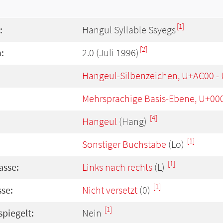
[1]
:
Hangul Syllable Ssyegs
[2]
:
2.0 (Juli 1996)
Hangeul-Silbenzeichen, U+AC00 -
Mehrsprachige Basis-Ebene, U+00
[4]
Hangeul
(Hang)
[1]
Sonstiger Buchstabe
(Lo)
[1]
asse:
Links nach rechts
(L)
[1]
se:
Nicht versetzt
(0)
[1]
spiegelt:
Nein