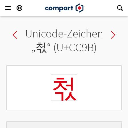
Unicode-Zeichen
Previous char
Ne
„
첛
“ (U+CC9B)
첛