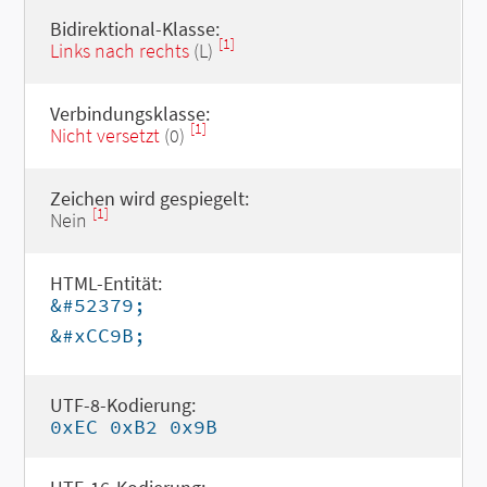
Bidirektional-Klasse:
[1]
Links nach rechts
(L)
Verbindungsklasse:
[1]
Nicht versetzt
(0)
Zeichen wird gespiegelt:
[1]
Nein
HTML-Entität:
&#52379;
&#xCC9B;
UTF-8-Kodierung:
0xEC 0xB2 0x9B