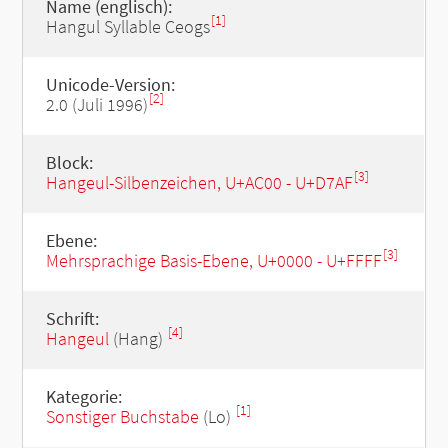
Name (englisch):
[1]
Hangul Syllable Ceogs
Unicode-Version:
[2]
2.0 (Juli 1996)
Block:
[3]
Hangeul-Silbenzeichen, U+AC00 - U+D7AF
Ebene:
[3]
Mehrsprachige Basis-Ebene, U+0000 - U+FFFF
Schrift:
[4]
Hangeul
(Hang)
Kategorie:
[1]
Sonstiger Buchstabe
(Lo)