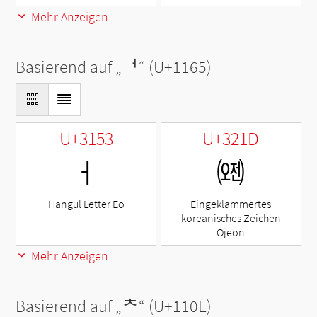
Mehr Anzeigen
Basierend auf „
ᅥ
“ (U+1165)
U+3153
U+321D
ㅓ
㈝
Hangul Letter Eo
Eingeklammertes
koreanisches Zeichen
Ojeon
Mehr Anzeigen
Basierend auf „
ᄎ
“ (U+110E)