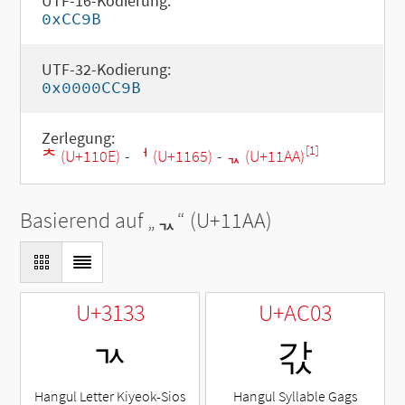
UTF-16-Kodierung:
0xCC9B
UTF-32-Kodierung:
0x0000CC9B
Zerlegung:
[1]
ᄎ (U+110E)
-
ᅥ (U+1165)
-
ᆪ (U+11AA)
Basierend auf „
ᆪ
“ (U+11AA)
U+3133
U+AC03
ㄳ
갃
Hangul Letter Kiyeok-Sios
Hangul Syllable Gags