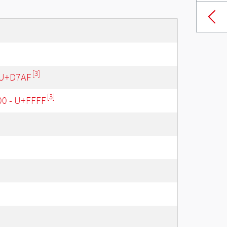
[3]
 U+D7AF
[3]
00 - U+FFFF