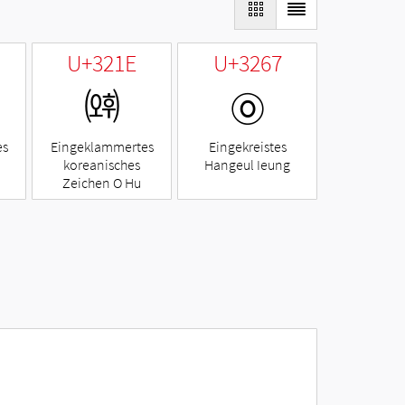
U+321E
U+3267
㈞
㉧
es
Eingeklammertes
Eingekreistes
koreanisches
Hangeul Ieung
Zeichen O Hu