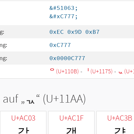
&#51063;
&#xC777;
g:
0xEC 0x9D 0xB7
ng:
0xC777
ng:
0x0000C777
ᄋ (U+110B)
-
ᅵ (U+1175)
-
ᆪ (U+
 auf „
ᆪ
“ (U+11AA)
U+AC03
U+AC1F
U+AC3B
갃
갟
갻