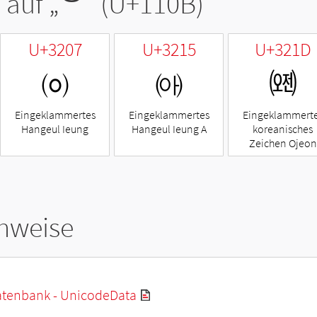
 auf „
ᄋ
“ (U+110B)
U+3207
U+3215
U+321D
㈇
㈕
㈝
Eingeklammertes
Eingeklammertes
Eingeklammert
Hangeul Ieung
Hangeul Ieung A
koreanisches
Zeichen Ojeon
hweise
tenbank - UnicodeData