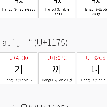
Hangul Syllable Gags
Hangul Syllable
Hangul Syllabl
Gaegs
Gyags
 auf „
ᅵ
“ (U+1175)
U+AE30
U+B07C
U+B2C8
기
끼
니
Hangul Syllable Gi
Hangul Syllable Ggi
Hangul Syllable 