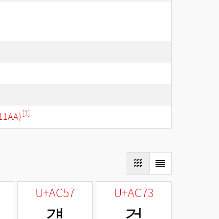
[1]
11AA)
U+AC57
U+AC73
걗
걳