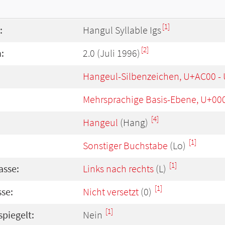
[1]
:
Hangul Syllable Igs
[2]
:
2.0 (Juli 1996)
Hangeul-Silbenzeichen, U+AC00 -
Mehrsprachige Basis-Ebene, U+00
[4]
Hangeul
(Hang)
[1]
Sonstiger Buchstabe
(Lo)
[1]
asse:
Links nach rechts
(L)
[1]
se:
Nicht versetzt
(0)
[1]
spiegelt:
Nein