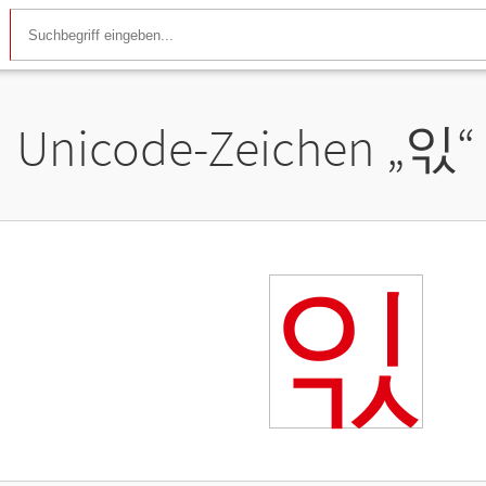
Unicode-Zeichen „
읷
“
읷