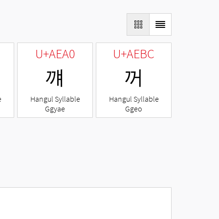
U+AEA0
U+AEBC
꺠
꺼
e
Hangul Syllable
Hangul Syllable
Ggyae
Ggeo