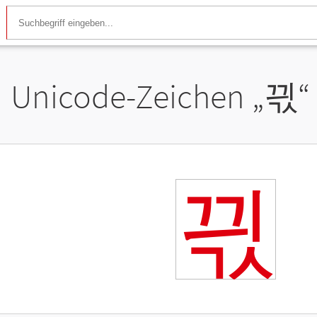
Unicode-Zeichen „
끣
“
끣