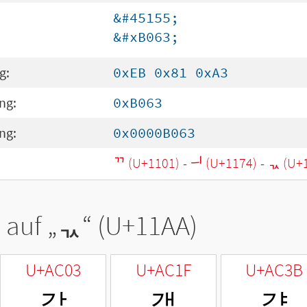
&#45155;
&#xB063;
g:
0xEB 0x81 0xA3
ng:
0xB063
ng:
0x0000B063
ᄁ (U+1101)
-
ᅴ (U+1174)
-
ᆪ (U+
 auf „
ᆪ
“ (U+11AA)
U+AC03
U+AC1F
U+AC3B
갃
갟
갻