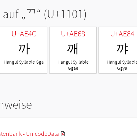
 auf „
ᄁ
“ (U+1101)
U+AE4C
U+AE68
U+AE84
까
깨
꺄
Hangul Syllable Gga
Hangul Syllable
Hangul Syllabl
Ggae
Ggya
hweise
tenbank - UnicodeData