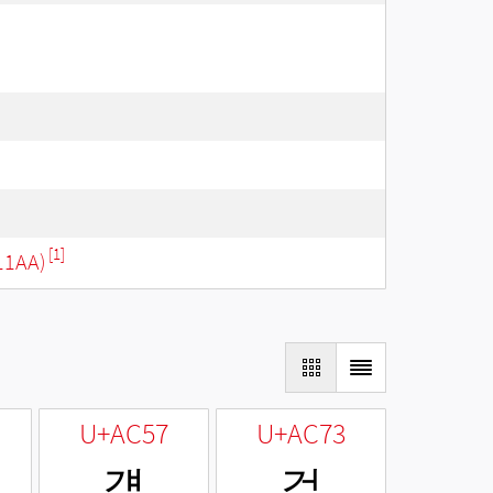
[1]
11AA)
U+AC57
U+AC73
걗
걳