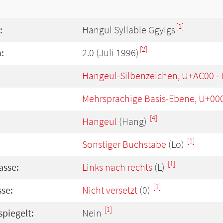
[1]
:
Hangul Syllable Ggyigs
[2]
:
2.0 (Juli 1996)
Hangeul-Silbenzeichen, U+AC00 -
Mehrsprachige Basis-Ebene, U+00
[4]
Hangeul
(Hang)
[1]
Sonstiger Buchstabe
(Lo)
[1]
asse:
Links nach rechts
(L)
[1]
se:
Nicht versetzt
(0)
[1]
spiegelt:
Nein