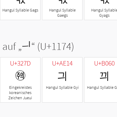
Hangul Syllable Gags
Hangul Syllable
Hangul Syllabl
Gaegs
Gyags
 auf „
ᅴ
“ (U+1174)
U+327D
U+AE14
U+B060
㉽
긔
끠
Eingekreistes
Hangul Syllable Gyi
Hangul Syllable G
koreanisches
Zeichen Jueui