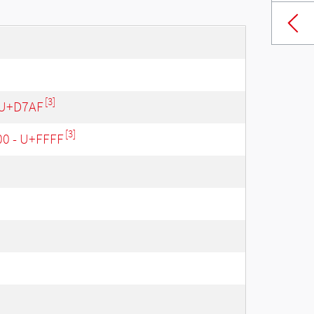
[3]
 U+D7AF
[3]
00 - U+FFFF