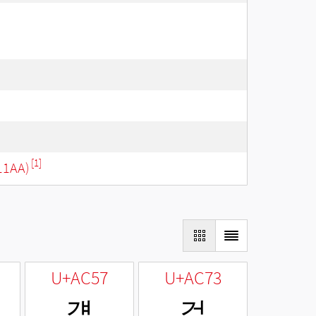
[1]
11AA)
U+AC57
U+AC73
걗
걳