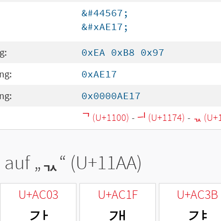
&#44567;
&#xAE17;
g:
0xEA 0xB8 0x97
ng:
0xAE17
ng:
0x0000AE17
ᄀ (U+1100)
-
ᅴ (U+1174)
-
ᆪ (U+
 auf „
ᆪ
“ (U+11AA)
U+AC03
U+AC1F
U+AC3B
갃
갟
갻