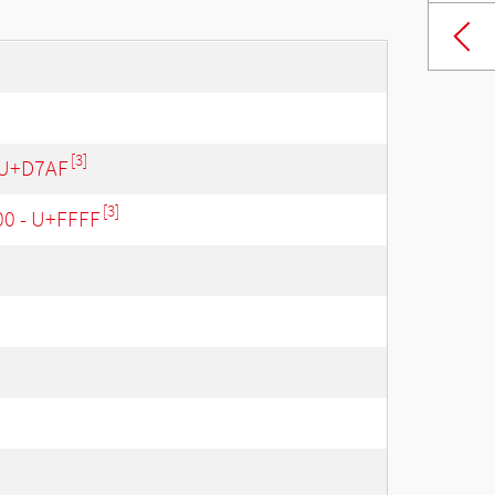
[3]
 U+D7AF
[3]
00 - U+FFFF