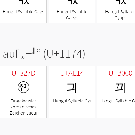
Hangul Syllable Gags
Hangul Syllable
Hangul Syllabl
Gaegs
Gyags
 auf „
ᅴ
“ (U+1174)
U+327D
U+AE14
U+B060
㉽
긔
끠
Eingekreistes
Hangul Syllable Gyi
Hangul Syllable G
koreanisches
Zeichen Jueui