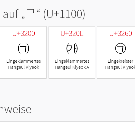
 auf „
ᄀ
“ (U+1100)
U+3200
U+320E
U+3260
㈀
㈎
㉠
Eingeklammertes
Eingeklammertes
Eingekreister
Hangeul Kiyeok
Hangeul Kiyeok A
Hangeul Kiyeo
hweise