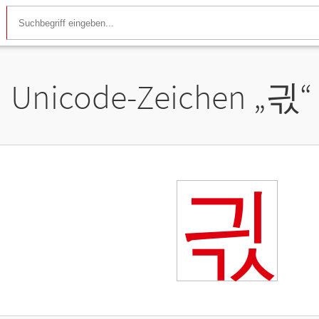
Unicode-Zeichen „
긗
“
긗