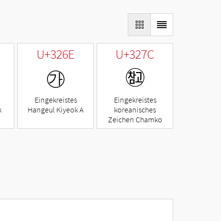
U+326E
U+327C
㉮
㉼
Eingekreistes
Eingekreistes
k
Hangeul Kiyeok A
koreanisches
Zeichen Chamko