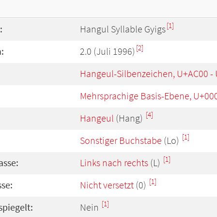
[1]
:
Hangul Syllable Gyigs
[2]
:
2.0 (Juli 1996)
Hangeul-Silbenzeichen, U+AC00 -
Mehrsprachige Basis-Ebene, U+00
[4]
Hangeul
(Hang)
[1]
Sonstiger Buchstabe
(Lo)
[1]
asse:
Links nach rechts
(L)
[1]
se:
Nicht versetzt
(0)
[1]
spiegelt:
Nein