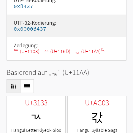
UTF-16-Kodierung:
0xB437
UTF-32-Kodierung:
0x0000B437
Zerlegung:
[1]
ᄃ (U+1103)
-
ᅭ (U+116D)
-
ᆪ (U+11AA)
Basierend auf „
ᆪ
“ (U+11AA)
U+3133
U+AC03
ㄳ
갃
Hangul Letter Kiyeok-Sios
Hangul Syllable Gags