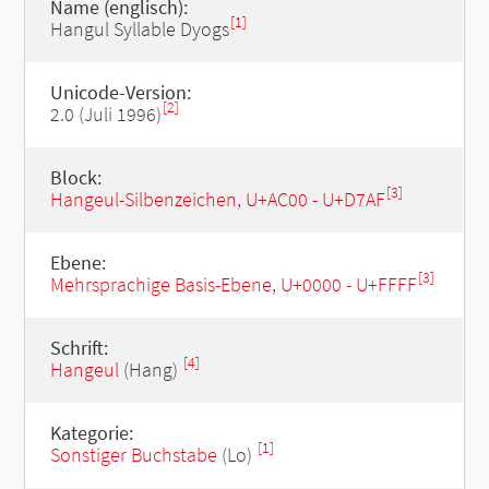
Name (englisch):
[1]
Hangul Syllable Dyogs
Unicode-Version:
[2]
2.0 (Juli 1996)
Block:
[3]
Hangeul-Silbenzeichen, U+AC00 - U+D7AF
Ebene:
[3]
Mehrsprachige Basis-Ebene, U+0000 - U+FFFF
Schrift:
[4]
Hangeul
(Hang)
Kategorie:
[1]
Sonstiger Buchstabe
(Lo)