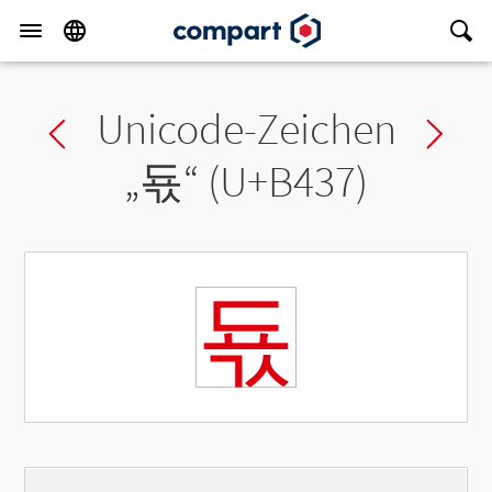
Unicode-Zeichen
Previous char
Ne
„
됷
“ (U+B437)
됷