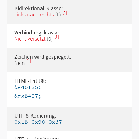
Bidirektional-Klasse:
[1]
Links nach rechts
(L)
Verbindungsklasse:
[1]
Nicht versetzt
(0)
Zeichen wird gespiegelt:
[1]
Nein
HTML-Entität:
&#46135;
&#xB437;
UTF-8-Kodierung:
0xEB 0x90 0xB7