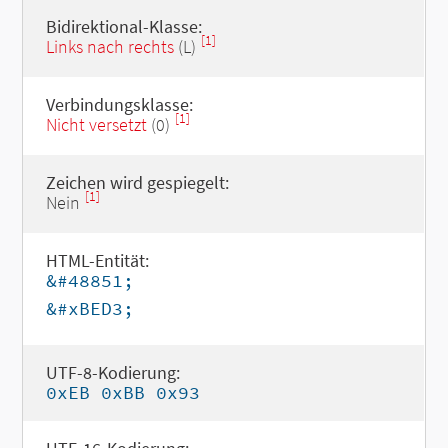
Bidirektional-Klasse:
[1]
Links nach rechts
(L)
Verbindungsklasse:
[1]
Nicht versetzt
(0)
Zeichen wird gespiegelt:
[1]
Nein
HTML-Entität:
&#48851;
&#xBED3;
UTF-8-Kodierung:
0xEB 0xBB 0x93