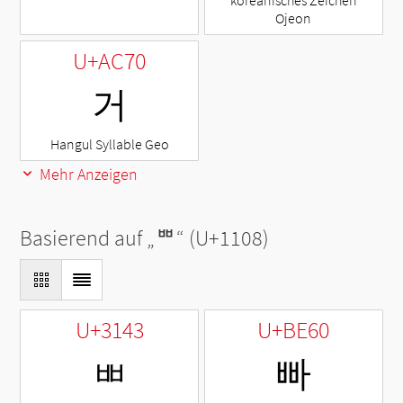
koreanisches Zeichen
Ojeon
U+AC70
거
Hangul Syllable Geo
Mehr Anzeigen
Basierend auf „
ᄈ
“ (U+1108)
U+3143
U+BE60
ㅃ
빠