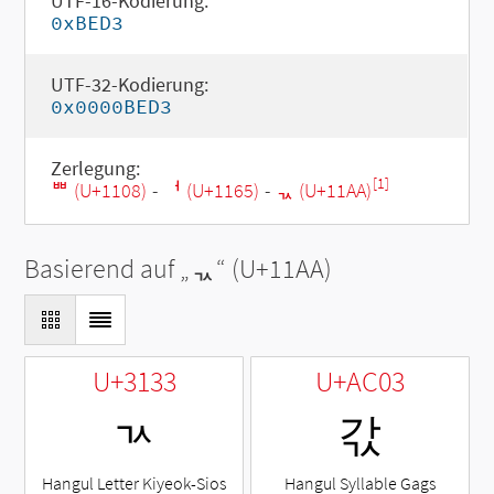
UTF-16-Kodierung:
0xBED3
UTF-32-Kodierung:
0x0000BED3
Zerlegung:
[1]
ᄈ (U+1108)
-
ᅥ (U+1165)
-
ᆪ (U+11AA)
Basierend auf „
ᆪ
“ (U+11AA)
U+3133
U+AC03
ㄳ
갃
Hangul Letter Kiyeok-Sios
Hangul Syllable Gags