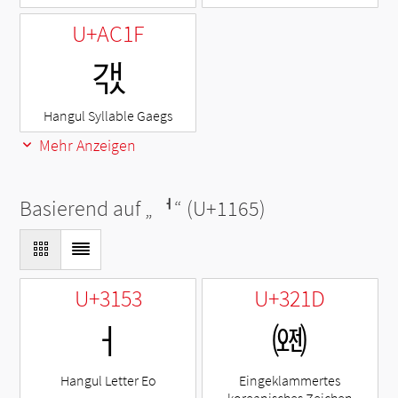
U+AC1F
갟
Hangul Syllable Gaegs
Mehr Anzeigen
Basierend auf „
ᅥ
“ (U+1165)
U+3153
U+321D
ㅓ
㈝
Hangul Letter Eo
Eingeklammertes