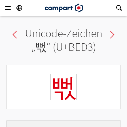
Unicode-Zeichen
Previous char
Ne
„
뻓
“ (U+BED3)
뻓