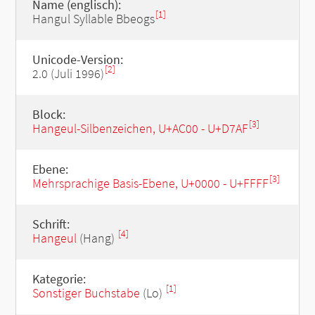
Name (englisch):
[1]
Hangul Syllable Bbeogs
Unicode-Version:
[2]
2.0 (Juli 1996)
Block:
[3]
Hangeul-Silbenzeichen, U+AC00 - U+D7AF
Ebene:
[3]
Mehrsprachige Basis-Ebene, U+0000 - U+FFFF
Schrift:
[4]
Hangeul
(Hang)
Kategorie:
[1]
Sonstiger Buchstabe
(Lo)