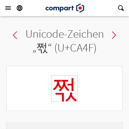
Unicode-Zeichen
Previous char
Ne
„
쩏
“ (U+CA4F)
쩏