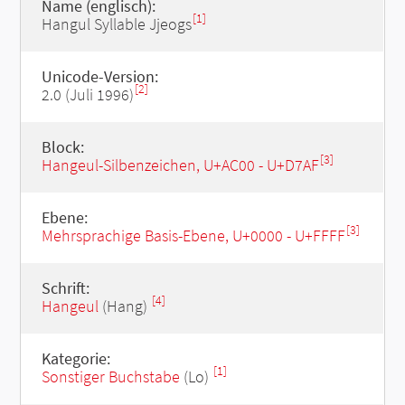
Name (englisch):
[1]
Hangul Syllable Jjeogs
Unicode-Version:
[2]
2.0 (Juli 1996)
Block:
[3]
Hangeul-Silbenzeichen, U+AC00 - U+D7AF
Ebene:
[3]
Mehrsprachige Basis-Ebene, U+0000 - U+FFFF
Schrift:
[4]
Hangeul
(Hang)
Kategorie:
[1]
Sonstiger Buchstabe
(Lo)