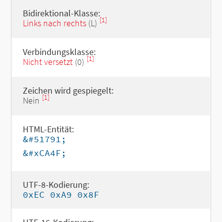
Bidirektional-Klasse:
[1]
Links nach rechts
(L)
Verbindungsklasse:
[1]
Nicht versetzt
(0)
Zeichen wird gespiegelt:
[1]
Nein
HTML-Entität:
&#51791;
&#xCA4F;
UTF-8-Kodierung:
0xEC 0xA9 0x8F