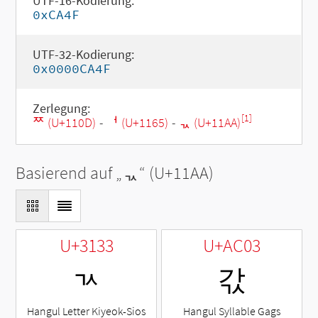
UTF-16-Kodierung:
0xCA4F
UTF-32-Kodierung:
0x0000CA4F
Zerlegung:
[1]
ᄍ (U+110D)
-
ᅥ (U+1165)
-
ᆪ (U+11AA)
Basierend auf „
ᆪ
“ (U+11AA)
U+3133
U+AC03
ㄳ
갃
Hangul Letter Kiyeok-Sios
Hangul Syllable Gags