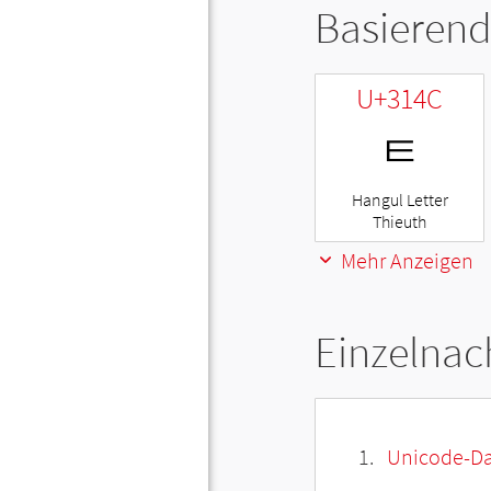
Basierend
U+314C
ㅌ
Hangul Letter
Thieuth
Mehr Anzeigen
Einzelnac
Unicode-Da