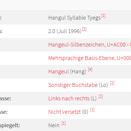
[1]
:
Hangul Syllable Tyegs
[2]
:
2.0 (Juli 1996)
Hangeul-Silbenzeichen, U+AC00 -
Mehrsprachige Basis-Ebene, U+00
[4]
Hangeul
(Hang)
[1]
Sonstiger Buchstabe
(Lo)
[1]
asse:
Links nach rechts
(L)
[1]
se:
Nicht versetzt
(0)
[1]
spiegelt:
Nein