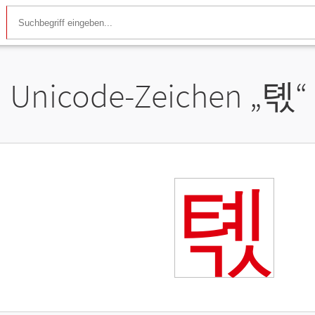
Unicode-Zeichen „
톇
“
톇