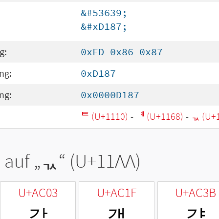
&#53639;
&#xD187;
g:
0xED 0x86 0x87
ng:
0xD187
ng:
0x0000D187
ᄐ (U+1110)
-
ᅨ (U+1168)
-
ᆪ (U+
 auf „
ᆪ
“ (U+11AA)
U+AC03
U+AC1F
U+AC3B
갃
갟
갻