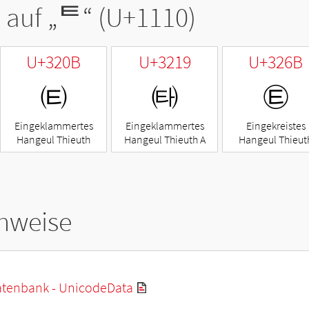
 auf „
ᄐ
“ (U+1110)
U+320B
U+3219
U+326B
㈋
㈙
㉫
Eingeklammertes
Eingeklammertes
Eingekreistes
Hangeul Thieuth
Hangeul Thieuth A
Hangeul Thieut
hweise
tenbank - UnicodeData