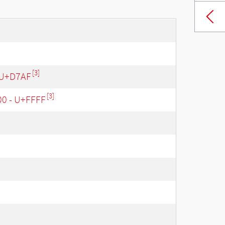
[3]
 U+D7AF
[3]
00 - U+FFFF