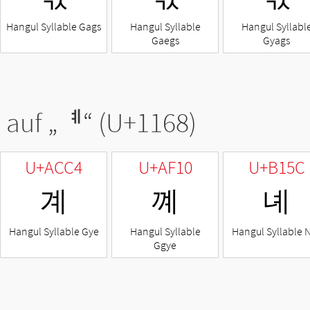
Hangul Syllable Gags
Hangul Syllable
Hangul Syllabl
Gaegs
Gyags
 auf „
ᅨ
“ (U+1168)
U+ACC4
U+AF10
U+B15C
계
꼐
녜
Hangul Syllable Gye
Hangul Syllable
Hangul Syllable 
Ggye