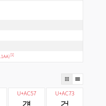
[1]
11AA)
U+AC57
U+AC73
걗
걳