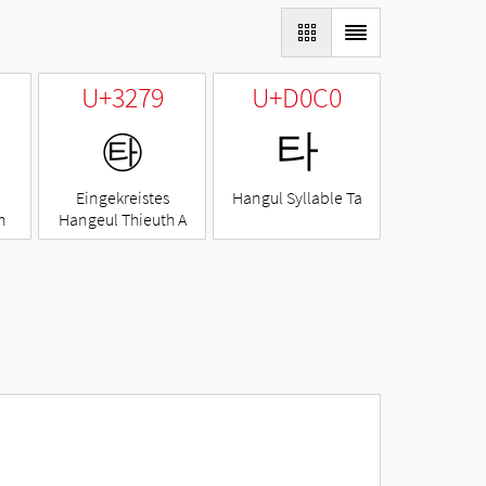
U+3279
U+D0C0
㉹
타
Eingekreistes
Hangul Syllable Ta
h
Hangeul Thieuth A