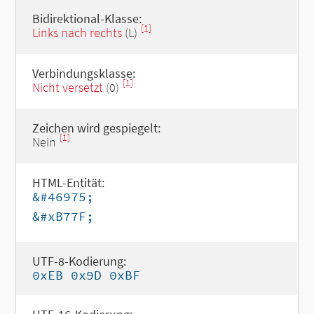
Bidirektional-Klasse:
[1]
Links nach rechts
(L)
Verbindungsklasse:
[1]
Nicht versetzt
(0)
Zeichen wird gespiegelt:
[1]
Nein
HTML-Entität:
&#46975;
&#xB77F;
UTF-8-Kodierung:
0xEB 0x9D 0xBF