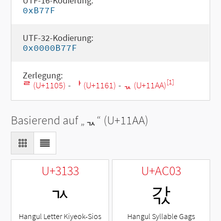
UTF-16-Kodierung:
0xB77F
UTF-32-Kodierung:
0x0000B77F
Zerlegung:
[1]
ᄅ (U+1105)
-
ᅡ (U+1161)
-
ᆪ (U+11AA)
Basierend auf „
ᆪ
“ (U+11AA)
U+3133
U+AC03
ㄳ
갃
Hangul Letter Kiyeok-Sios
Hangul Syllable Gags