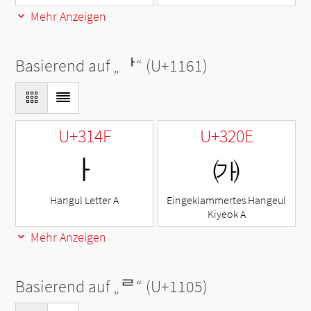
Mehr Anzeigen
Basierend auf „
ᅡ
“ (U+1161)
U+314F
U+320E
ㅏ
㈎
Hangul Letter A
Eingeklammertes Hangeul
Kiyeok A
Mehr Anzeigen
Basierend auf „
ᄅ
“ (U+1105)