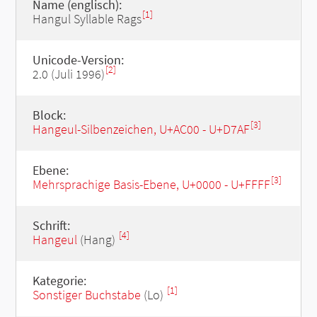
Name (englisch):
[1]
Hangul Syllable Rags
Unicode-Version:
[2]
2.0 (Juli 1996)
Block:
[3]
Hangeul-Silbenzeichen, U+AC00 - U+D7AF
Ebene:
[3]
Mehrsprachige Basis-Ebene, U+0000 - U+FFFF
Schrift:
[4]
Hangeul
(Hang)
Kategorie:
[1]
Sonstiger Buchstabe
(Lo)