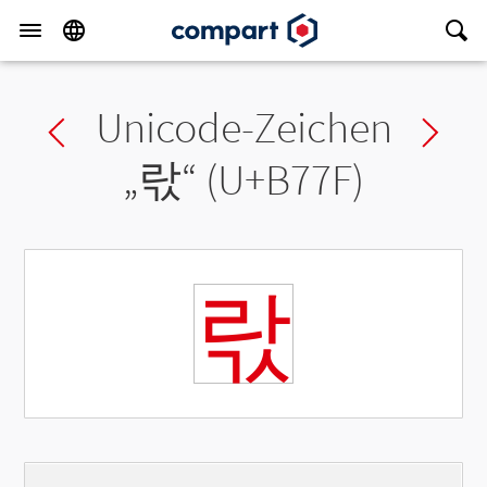
Unicode-Zeichen
Previous char
Ne
„
띿
“ (U+B77F)
띿