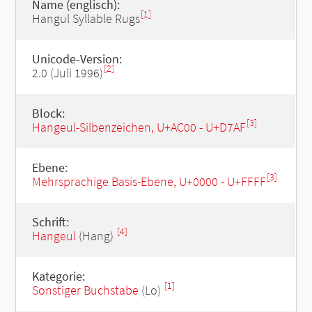
Name (englisch):
[1]
Hangul Syllable Rugs
Unicode-Version:
[2]
2.0 (Juli 1996)
Block:
[3]
Hangeul-Silbenzeichen, U+AC00 - U+D7AF
Ebene:
[3]
Mehrsprachige Basis-Ebene, U+0000 - U+FFFF
Schrift:
[4]
Hangeul
(Hang)
Kategorie:
[1]
Sonstiger Buchstabe
(Lo)