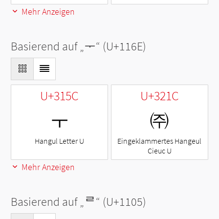
Mehr Anzeigen
Basierend auf „
ᅮ
“ (U+116E)
U+315C
U+321C
ㅜ
㈜
Hangul Letter U
Eingeklammertes Hangeul
Cieuc U
Mehr Anzeigen
Basierend auf „
ᄅ
“ (U+1105)