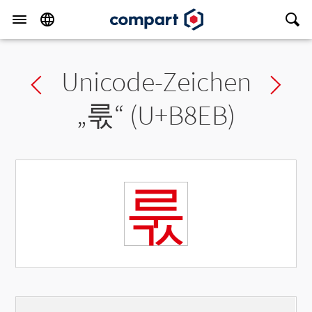
Unicode-Zeichen
Previous char
Ne
„
룫
“ (U+B8EB)
룫