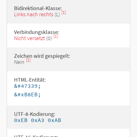
Bidirektional-Klasse:
[1]
Links nach rechts
(L)
Verbindungsklasse:
[1]
Nicht versetzt
(0)
Zeichen wird gespiegelt:
[1]
Nein
HTML-Entität:
&#47339;
&#xB8EB;
UTF-8-Kodierung:
0xEB 0xA3 0xAB