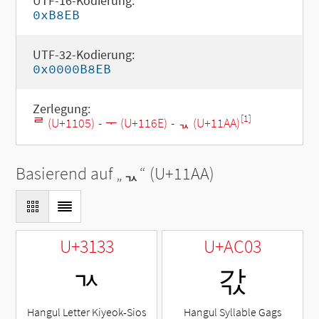
UTF-16-Kodierung:
0xB8EB
UTF-32-Kodierung:
0x0000B8EB
Zerlegung:
[1]
ᄅ (U+1105)
-
ᅮ (U+116E)
-
ᆪ (U+11AA)
Basierend auf „
ᆪ
“ (U+11AA)
U+3133
U+AC03
ㄳ
갃
Hangul Letter Kiyeok-Sios
Hangul Syllable Gags