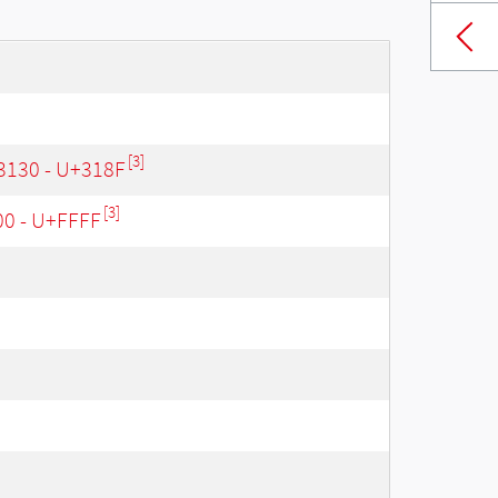
[3]
3130 - U+318F
[3]
00 - U+FFFF