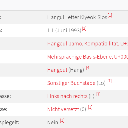
[1]
:
Hangul Letter Kiyeok-Sios
[2]
:
1.1 (Juni 1993)
Hangeul-Jamo, Kompatibilität, U+
Mehrsprachige Basis-Ebene, U+00
[4]
Hangeul
(Hang)
[1]
Sonstiger Buchstabe
(Lo)
[1]
asse:
Links nach rechts
(L)
[1]
se:
Nicht versetzt
(0)
[1]
spiegelt:
Nein