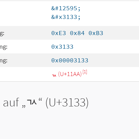
&#12595;
&#x3133;
g:
0xE3 0x84 0xB3
ng:
0x3133
ng:
0x00003133
[1]
ᆪ (U+11AA)
 auf „
ㄳ
“ (U+3133)