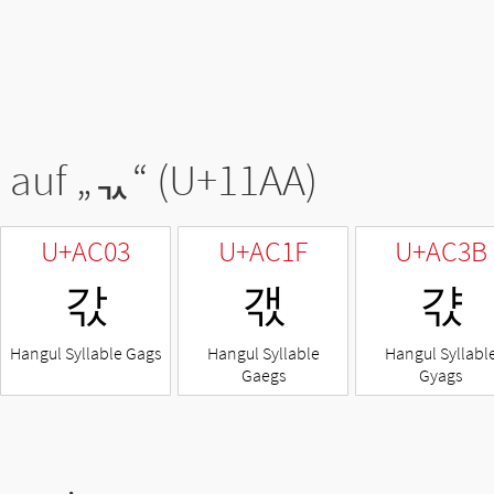
 auf „
ᆪ
“ (U+11AA)
U+AC03
U+AC1F
U+AC3B
갃
갟
갻
Hangul Syllable Gags
Hangul Syllable
Hangul Syllabl
Gaegs
Gyags