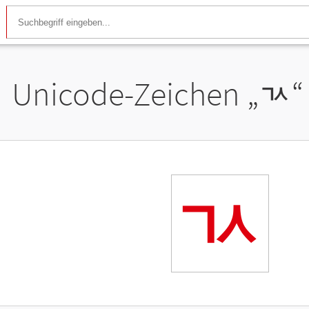
Unicode-Zeichen „
ㄳ
“
ㄳ