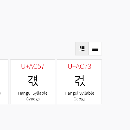
U+AC57
U+AC73
걗
걳
e
Hangul Syllable
Hangul Syllable
Gyaegs
Geogs