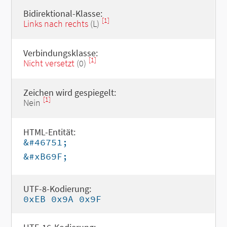
Bidirektional-Klasse:
[1]
Links nach rechts
(L)
Verbindungsklasse:
[1]
Nicht versetzt
(0)
Zeichen wird gespiegelt:
[1]
Nein
HTML-Entität:
&#46751;
&#xB69F;
UTF-8-Kodierung:
0xEB 0x9A 0x9F