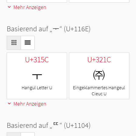
Mehr Anzeigen
Basierend auf „
ᅮ
“ (U+116E)
U+315C
U+321C
ㅜ
㈜
Hangul Letter U
Eingeklammertes Hangeul
Cieuc U
Mehr Anzeigen
Basierend auf „
ᄄ
“ (U+1104)