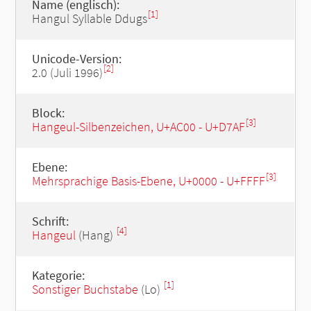
Name (englisch):
[1]
Hangul Syllable Ddugs
Unicode-Version:
[2]
2.0 (Juli 1996)
Block:
[3]
Hangeul-Silbenzeichen, U+AC00 - U+D7AF
Ebene:
[3]
Mehrsprachige Basis-Ebene, U+0000 - U+FFFF
Schrift:
[4]
Hangeul
(Hang)
Kategorie:
[1]
Sonstiger Buchstabe
(Lo)