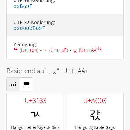
UTF-16-Kodierung:
0xB69F
UTF-32-Kodierung:
0x0000B69F
Zerlegung:
[1]
ᄄ (U+1104)
-
ᅮ (U+116E)
-
ᆪ (U+11AA)
Basierend auf „
ᆪ
“ (U+11AA)
U+3133
U+AC03
ㄳ
갃
Hangul Letter Kiyeok-Sios
Hangul Syllable Gags