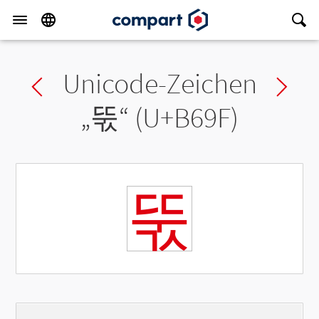
Unicode-Zeichen
Previous char
Ne
„
뚟
“ (U+B69F)
뚟