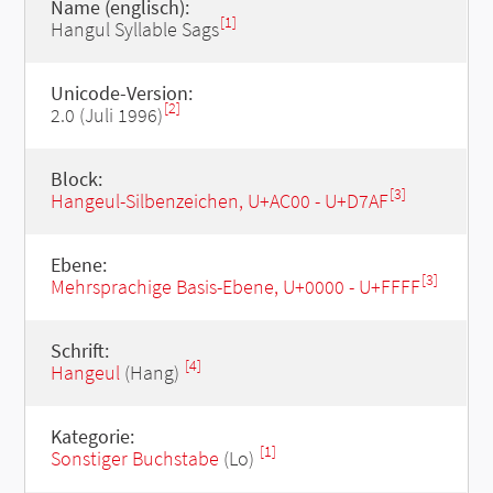
Name (englisch):
[1]
Hangul Syllable Sags
Unicode-Version:
[2]
2.0 (Juli 1996)
Block:
[3]
Hangeul-Silbenzeichen, U+AC00 - U+D7AF
Ebene:
[3]
Mehrsprachige Basis-Ebene, U+0000 - U+FFFF
Schrift:
[4]
Hangeul
(Hang)
Kategorie:
[1]
Sonstiger Buchstabe
(Lo)