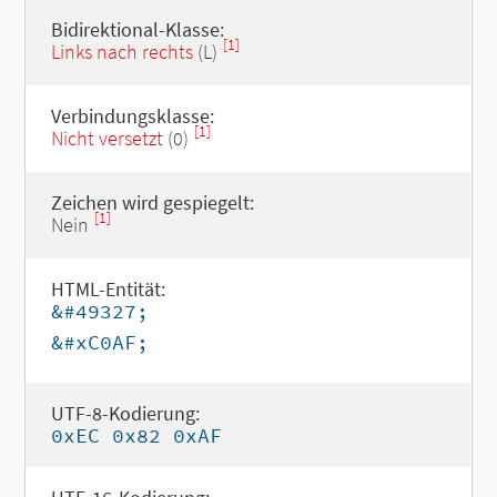
Bidirektional-Klasse:
[1]
Links nach rechts
(L)
Verbindungsklasse:
[1]
Nicht versetzt
(0)
Zeichen wird gespiegelt:
[1]
Nein
HTML-Entität:
&#49327;
&#xC0AF;
UTF-8-Kodierung:
0xEC 0x82 0xAF