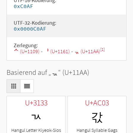
UTF-16-Kodierung:
0xC0AF
UTF-32-Kodierung:
0x0000C0AF
Zerlegung:
[1]
ᄉ (U+1109)
-
ᅡ (U+1161)
-
ᆪ (U+11AA)
Basierend auf „
ᆪ
“ (U+11AA)
U+3133
U+AC03
ㄳ
갃
Hangul Letter Kiyeok-Sios
Hangul Syllable Gags