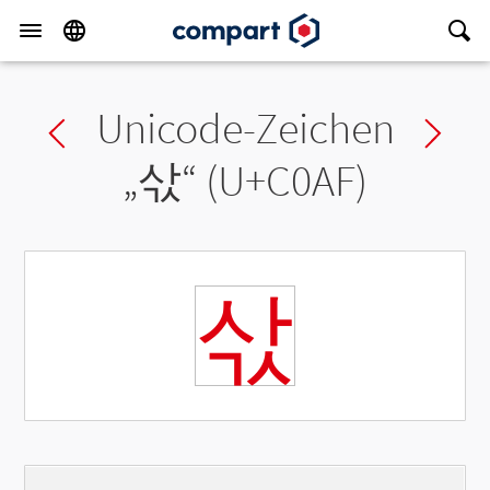
Unicode-Zeichen
Previous char
Ne
„
삯
“ (U+C0AF)
삯