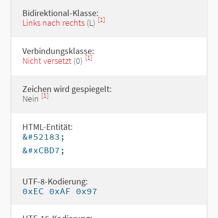
Bidirektional-Klasse:
[1]
Links nach rechts
(L)
Verbindungsklasse:
[1]
Nicht versetzt
(0)
Zeichen wird gespiegelt:
[1]
Nein
HTML-Entität:
&#52183;
&#xCBD7;
UTF-8-Kodierung:
0xEC 0xAF 0x97