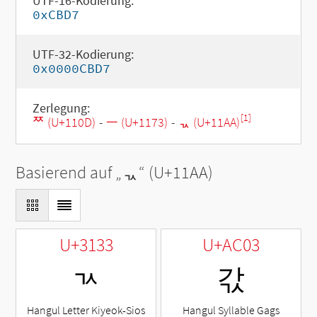
UTF-16-Kodierung:
0xCBD7
UTF-32-Kodierung:
0x0000CBD7
Zerlegung:
[1]
ᄍ (U+110D)
-
ᅳ (U+1173)
-
ᆪ (U+11AA)
Basierend auf „
ᆪ
“ (U+11AA)
U+3133
U+AC03
ㄳ
갃
Hangul Letter Kiyeok-Sios
Hangul Syllable Gags