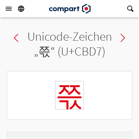
Unicode-Zeichen
Previous char
Ne
„
쯗
“ (U+CBD7)
쯗