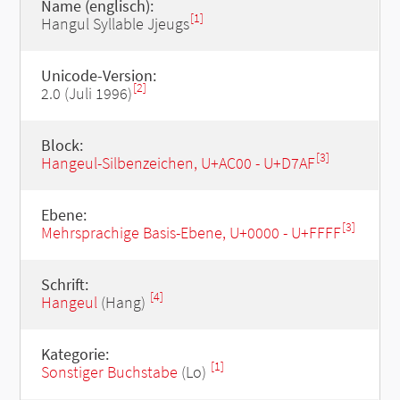
Name (englisch):
[1]
Hangul Syllable Jjeugs
Unicode-Version:
[2]
2.0 (Juli 1996)
Block:
[3]
Hangeul-Silbenzeichen, U+AC00 - U+D7AF
Ebene:
[3]
Mehrsprachige Basis-Ebene, U+0000 - U+FFFF
Schrift:
[4]
Hangeul
(Hang)
Kategorie:
[1]
Sonstiger Buchstabe
(Lo)