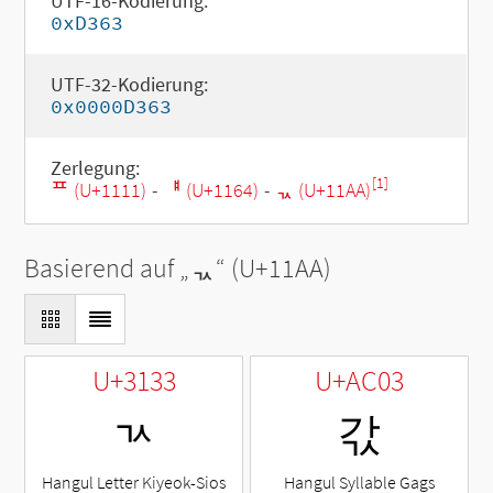
UTF-16-Kodierung:
0xD363
UTF-32-Kodierung:
0x0000D363
Zerlegung:
[1]
ᄑ (U+1111)
-
ᅤ (U+1164)
-
ᆪ (U+11AA)
Basierend auf „
ᆪ
“ (U+11AA)
U+3133
U+AC03
ㄳ
갃
Hangul Letter Kiyeok-Sios
Hangul Syllable Gags