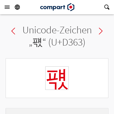
Unicode-Zeichen
Previous char
Ne
„
퍣
“ (U+D363)
퍣