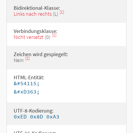
Bidirektional-Klasse:
[1]
Links nach rechts
(L)
Verbindungsklasse:
[1]
Nicht versetzt
(0)
Zeichen wird gespiegelt:
[1]
Nein
HTML-Entität:
&#54115;
&#xD363;
UTF-8-Kodierung:
0xED 0x8D 0xA3