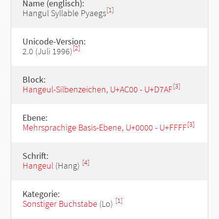
Name (englisch):
[1]
Hangul Syllable Pyaegs
Unicode-Version:
[2]
2.0 (Juli 1996)
Block:
[3]
Hangeul-Silbenzeichen, U+AC00 - U+D7AF
Ebene:
[3]
Mehrsprachige Basis-Ebene, U+0000 - U+FFFF
Schrift:
[4]
Hangeul
(Hang)
Kategorie:
[1]
Sonstiger Buchstabe
(Lo)