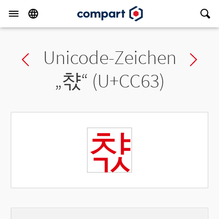
Unicode-Zeichen
Previous char
Ne
„
챣
“ (U+CC63)
챣