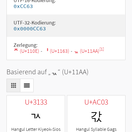
UTF-16-Kodierung:
0xCC63
UTF-32-Kodierung:
0x0000CC63
Zerlegung:
[1]
ᄎ (U+110E)
-
ᅣ (U+1163)
-
ᆪ (U+11AA)
Basierend auf „
ᆪ
“ (U+11AA)
U+3133
U+AC03
ㄳ
갃
Hangul Letter Kiyeok-Sios
Hangul Syllable Gags