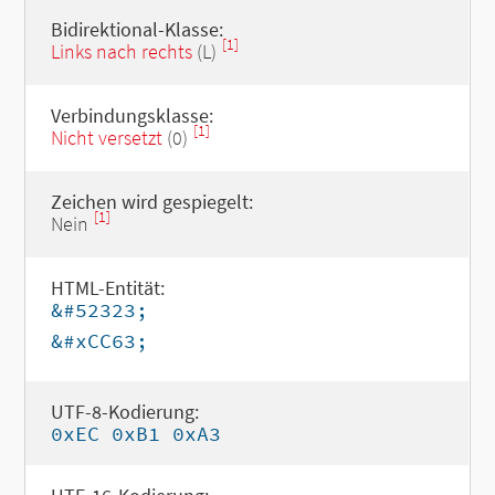
Bidirektional-Klasse:
[1]
Links nach rechts
(L)
Verbindungsklasse:
[1]
Nicht versetzt
(0)
Zeichen wird gespiegelt:
[1]
Nein
HTML-Entität:
&#52323;
&#xCC63;
UTF-8-Kodierung:
0xEC 0xB1 0xA3