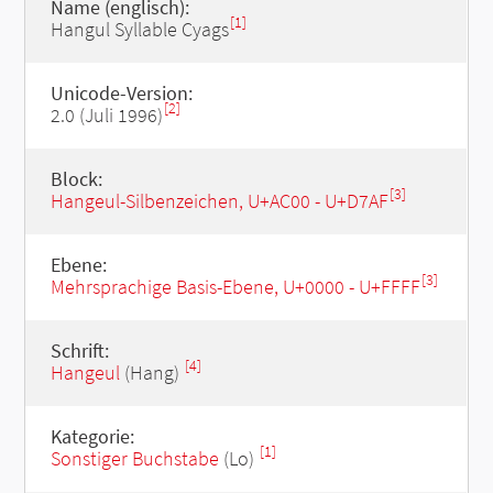
Name (englisch):
[1]
Hangul Syllable Cyags
Unicode-Version:
[2]
2.0 (Juli 1996)
Block:
[3]
Hangeul-Silbenzeichen, U+AC00 - U+D7AF
Ebene:
[3]
Mehrsprachige Basis-Ebene, U+0000 - U+FFFF
Schrift:
[4]
Hangeul
(Hang)
Kategorie:
[1]
Sonstiger Buchstabe
(Lo)