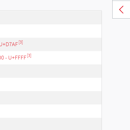
[3]
 U+D7AF
[3]
00 - U+FFFF