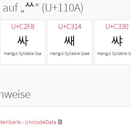
 auf „
ᄊ
“ (U+110A)
U+C2F8
U+C314
U+C330
싸
쌔
쌰
Hangul Syllable Ssa
Hangul Syllable Ssae
Hangul Syllable S
hweise
tenbank - UnicodeData