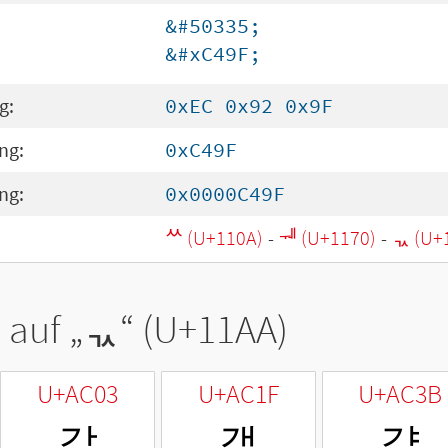
&#50335;
&#xC49F;
g:
0xEC 0x92 0x9F
ng:
0xC49F
ng:
0x0000C49F
ᄊ (U+110A)
-
ᅰ (U+1170)
-
ᆪ (U+
 auf „
ᆪ
“ (U+11AA)
U+AC03
U+AC1F
U+AC3B
갃
갟
갻