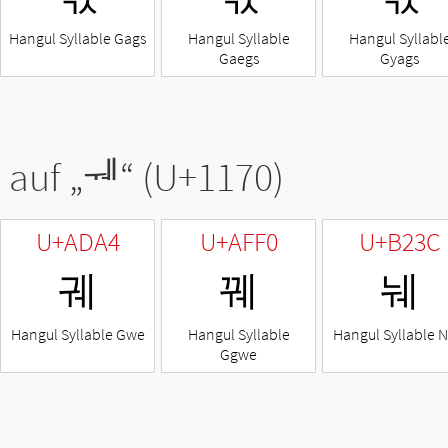
Hangul Syllable Gags
Hangul Syllable
Hangul Syllabl
Gaegs
Gyags
 auf „
ᅰ
“ (U+1170)
U+ADA4
U+AFF0
U+B23C
궤
꿰
눼
Hangul Syllable Gwe
Hangul Syllable
Hangul Syllable 
Ggwe