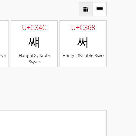
U+C34C
U+C368
썌
써
sya
Hangul Syllable
Hangul Syllable Sseo
Ssyae