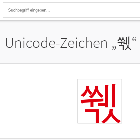
Unicode-Zeichen „
쒟
“
쒟