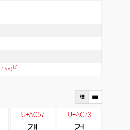
[1]
11AA)
U+AC57
U+AC73
걗
걳