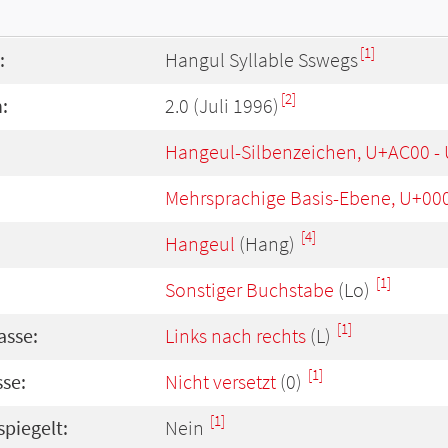
[1]
:
Hangul Syllable Sswegs
[2]
:
2.0 (Juli 1996)
Hangeul-Silbenzeichen, U+AC00 -
Mehrsprachige Basis-Ebene, U+00
[4]
Hangeul
(Hang)
[1]
Sonstiger Buchstabe
(Lo)
[1]
asse:
Links nach rechts
(L)
[1]
se:
Nicht versetzt
(0)
[1]
spiegelt:
Nein