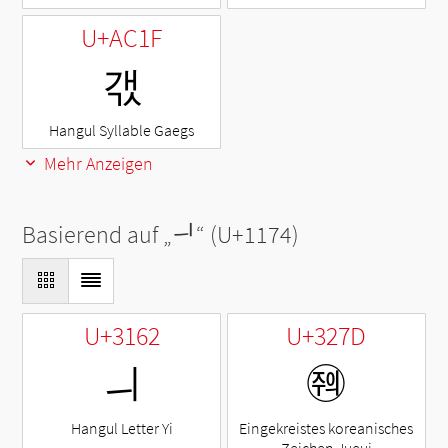
U+AC1F
갟
Hangul Syllable Gaegs
Mehr Anzeigen
Basierend auf „
ᅴ
“ (U+1174)
U+3162
U+327D
ㅢ
㉽
Hangul Letter Yi
Eingekreistes koreanisches