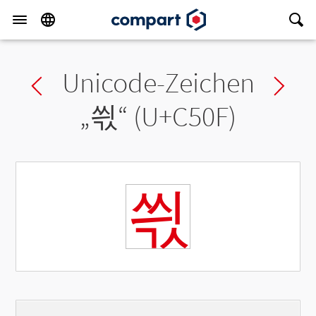
Unicode-Zeichen
Previous char
Ne
„
씏
“ (U+C50F)
씏