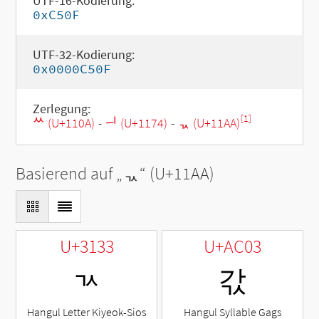
UTF-16-Kodierung:
0xC50F
UTF-32-Kodierung:
0x0000C50F
Zerlegung:
[1]
ᄊ (U+110A)
-
ᅴ (U+1174)
-
ᆪ (U+11AA)
Basierend auf „
ᆪ
“ (U+11AA)
U+3133
U+AC03
ㄳ
갃
Hangul Letter Kiyeok-Sios
Hangul Syllable Gags