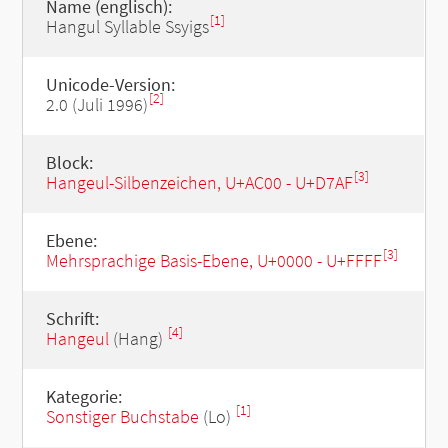
Name (englisch):
[1]
Hangul Syllable Ssyigs
Unicode-Version:
[2]
2.0 (Juli 1996)
Block:
[3]
Hangeul-Silbenzeichen, U+AC00 - U+D7AF
Ebene:
[3]
Mehrsprachige Basis-Ebene, U+0000 - U+FFFF
Schrift:
[4]
Hangeul
(Hang)
Kategorie:
[1]
Sonstiger Buchstabe
(Lo)