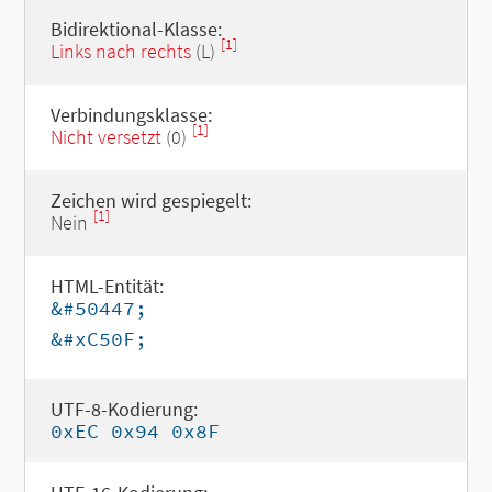
Bidirektional-Klasse:
[1]
Links nach rechts
(L)
Verbindungsklasse:
[1]
Nicht versetzt
(0)
Zeichen wird gespiegelt:
[1]
Nein
HTML-Entität:
&#50447;
&#xC50F;
UTF-8-Kodierung:
0xEC 0x94 0x8F