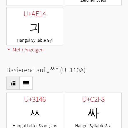
Zeichen Jueui
U+AE14
긔
Hangul Syllable Gyi
Mehr Anzeigen
Basierend auf „
ᄊ
“ (U+110A)
U+3146
U+C2F8
ㅆ
싸
Hangul Letter Ssangsios
Hangul Syllable Ssa