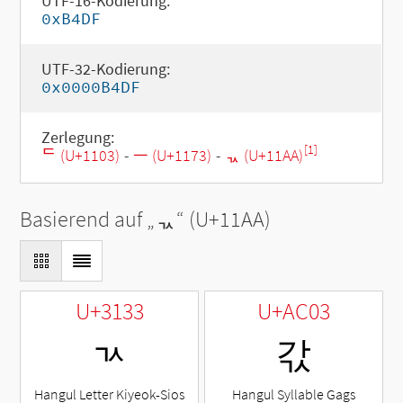
UTF-16-Kodierung:
0xB4DF
UTF-32-Kodierung:
0x0000B4DF
Zerlegung:
[1]
ᄃ (U+1103)
-
ᅳ (U+1173)
-
ᆪ (U+11AA)
Basierend auf „
ᆪ
“ (U+11AA)
U+3133
U+AC03
ㄳ
갃
Hangul Letter Kiyeok-Sios
Hangul Syllable Gags