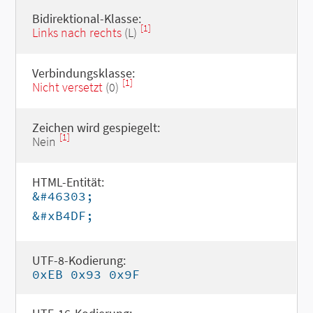
Bidirektional-Klasse:
[1]
Links nach rechts
(L)
Verbindungsklasse:
[1]
Nicht versetzt
(0)
Zeichen wird gespiegelt:
[1]
Nein
HTML-Entität:
&#46303;
&#xB4DF;
UTF-8-Kodierung:
0xEB 0x93 0x9F