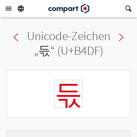
Unicode-Zeichen
Previous char
Ne
„
듟
“ (U+B4DF)
듟