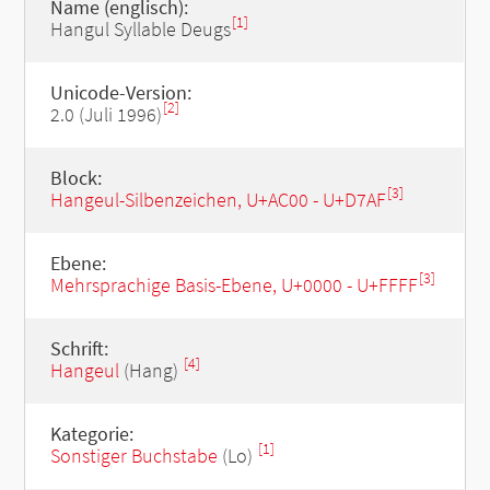
Name (englisch):
[1]
Hangul Syllable Deugs
Unicode-Version:
[2]
2.0 (Juli 1996)
Block:
[3]
Hangeul-Silbenzeichen, U+AC00 - U+D7AF
Ebene:
[3]
Mehrsprachige Basis-Ebene, U+0000 - U+FFFF
Schrift:
[4]
Hangeul
(Hang)
Kategorie:
[1]
Sonstiger Buchstabe
(Lo)