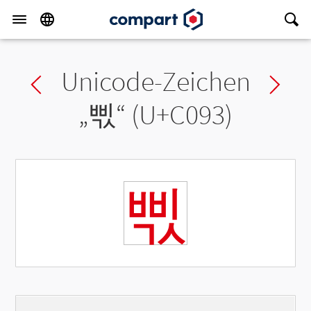
Unicode-Zeichen
Previous char
Ne
„
삓
“ (U+C093)
삓