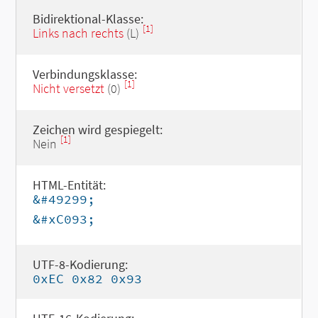
Bidirektional-Klasse:
[1]
Links nach rechts
(L)
Verbindungsklasse:
[1]
Nicht versetzt
(0)
Zeichen wird gespiegelt:
[1]
Nein
HTML-Entität:
&#49299;
&#xC093;
UTF-8-Kodierung:
0xEC 0x82 0x93