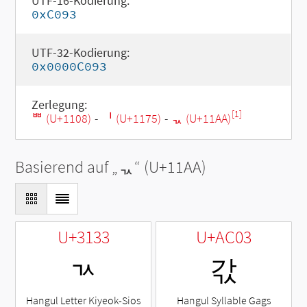
UTF-16-Kodierung:
0xC093
UTF-32-Kodierung:
0x0000C093
Zerlegung:
[1]
ᄈ (U+1108)
-
ᅵ (U+1175)
-
ᆪ (U+11AA)
Basierend auf „
ᆪ
“ (U+11AA)
U+3133
U+AC03
ㄳ
갃
Hangul Letter Kiyeok-Sios
Hangul Syllable Gags