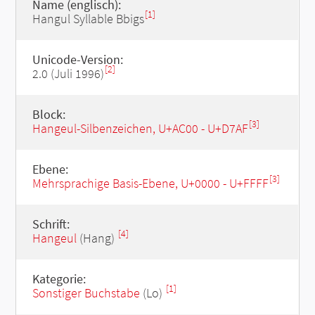
Name (englisch):
[1]
Hangul Syllable Bbigs
Unicode-Version:
[2]
2.0 (Juli 1996)
Block:
[3]
Hangeul-Silbenzeichen, U+AC00 - U+D7AF
Ebene:
[3]
Mehrsprachige Basis-Ebene, U+0000 - U+FFFF
Schrift:
[4]
Hangeul
(Hang)
Kategorie:
[1]
Sonstiger Buchstabe
(Lo)