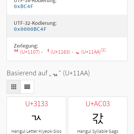
UTF-16-Kodierung:
0xBC4F
UTF-32-Kodierung:
0x0000BC4F
Zerlegung:
[1]
ᄇ (U+1107)
-
ᅣ (U+1163)
-
ᆪ (U+11AA)
Basierend auf „
ᆪ
“ (U+11AA)
U+3133
U+AC03
ㄳ
갃
Hangul Letter Kiyeok-Sios
Hangul Syllable Gags