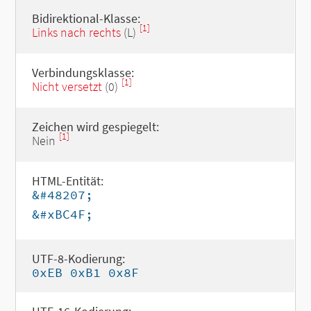
Bidirektional-Klasse:
[1]
Links nach rechts
(L)
Verbindungsklasse:
[1]
Nicht versetzt
(0)
Zeichen wird gespiegelt:
[1]
Nein
HTML-Entität:
&#48207;
&#xBC4F;
UTF-8-Kodierung:
0xEB 0xB1 0x8F