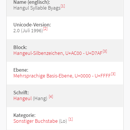
Name (englisch):
[1]
Hangul Syllable Byags
Unicode-Version:
[2]
2.0 (Juli 1996)
Block:
[3]
Hangeul-Silbenzeichen, U+AC00 - U+D7AF
Ebene:
[3]
Mehrsprachige Basis-Ebene, U+0000 - U+FFFF
Schrift:
[4]
Hangeul
(Hang)
Kategorie:
[1]
Sonstiger Buchstabe
(Lo)