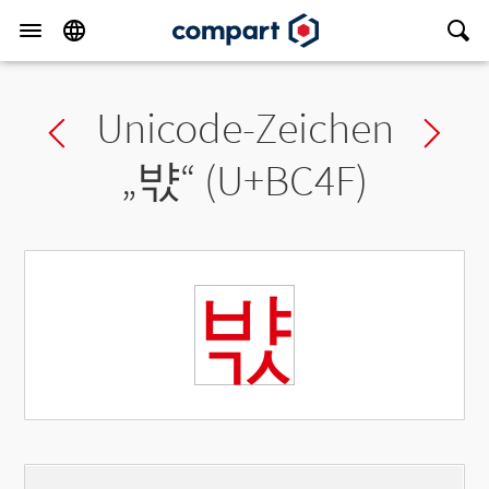
Unicode-Zeichen
Previous char
Ne
„
뱏
“ (U+BC4F)
뱏