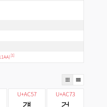
[1]
11AA)
U+AC57
U+AC73
걗
걳