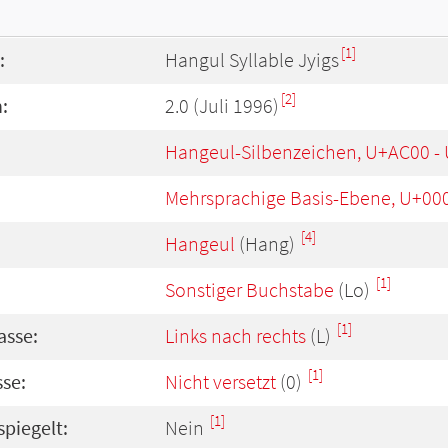
[1]
:
Hangul Syllable Jyigs
[2]
:
2.0 (Juli 1996)
Hangeul-Silbenzeichen, U+AC00 -
Mehrsprachige Basis-Ebene, U+00
[4]
Hangeul
(Hang)
[1]
Sonstiger Buchstabe
(Lo)
[1]
asse:
Links nach rechts
(L)
[1]
se:
Nicht versetzt
(0)
[1]
spiegelt:
Nein