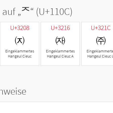
 auf „
ᄌ
“ (U+110C)
U+3208
U+3216
U+321C
㈈
㈖
㈜
Eingeklammertes
Eingeklammertes
Eingeklammert
Hangeul Cieuc
Hangeul Cieuc A
Hangeul Cieuc 
hweise