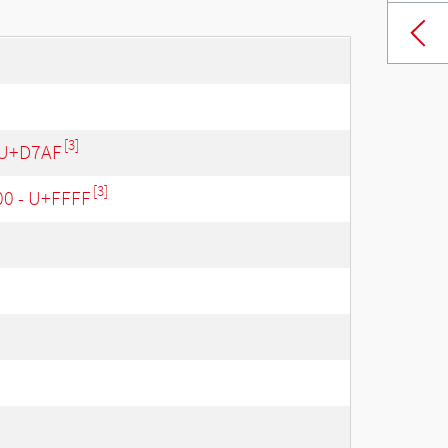
[3]
 U+D7AF
[3]
00 - U+FFFF