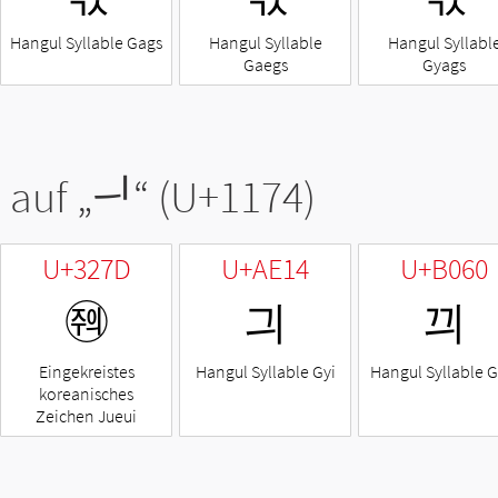
Hangul Syllable Gags
Hangul Syllable
Hangul Syllabl
Gaegs
Gyags
 auf „
ᅴ
“ (U+1174)
U+327D
U+AE14
U+B060
㉽
긔
끠
Eingekreistes
Hangul Syllable Gyi
Hangul Syllable G
koreanisches
Zeichen Jueui