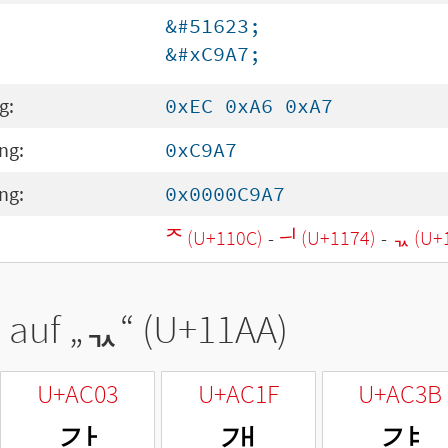
&#51623;
&#xC9A7;
g:
0xEC 0xA6 0xA7
ng:
0xC9A7
ng:
0x0000C9A7
ᄌ (U+110C)
-
ᅴ (U+1174)
-
ᆪ (U+
 auf „
ᆪ
“ (U+11AA)
U+AC03
U+AC1F
U+AC3B
갃
갟
갻