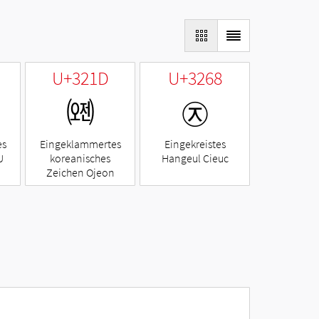
U+321D
U+3268
㈝
㉨
es
Eingeklammertes
Eingekreistes
U
koreanisches
Hangeul Cieuc
Zeichen Ojeon