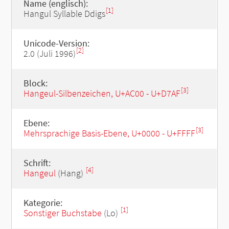
Name (englisch):
[1]
Hangul Syllable Ddigs
Unicode-Version:
[2]
2.0 (Juli 1996)
Block:
[3]
Hangeul-Silbenzeichen, U+AC00 - U+D7AF
Ebene:
[3]
Mehrsprachige Basis-Ebene, U+0000 - U+FFFF
Schrift:
[4]
Hangeul
(Hang)
Kategorie:
[1]
Sonstiger Buchstabe
(Lo)