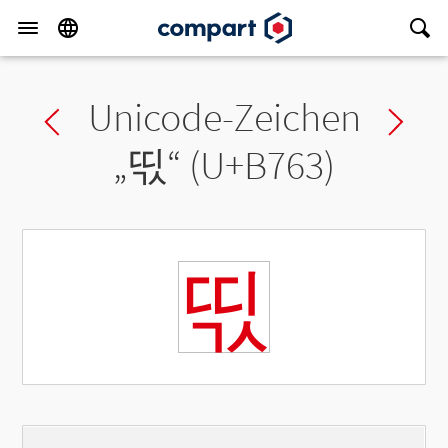
Unicode-Zeichen
Previous char
Ne
„
띣
“ (U+B763)
띣