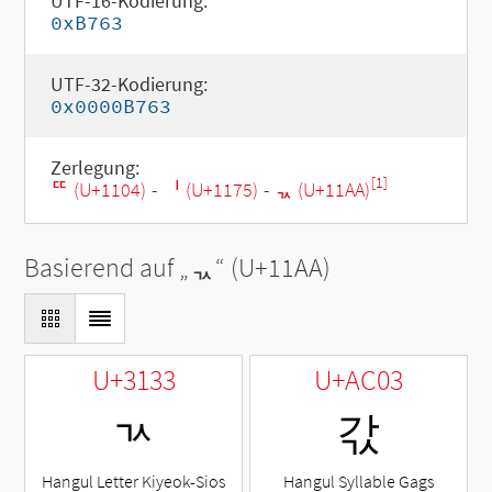
UTF-16-Kodierung:
0xB763
UTF-32-Kodierung:
0x0000B763
Zerlegung:
[1]
ᄄ (U+1104)
-
ᅵ (U+1175)
-
ᆪ (U+11AA)
Basierend auf „
ᆪ
“ (U+11AA)
U+3133
U+AC03
ㄳ
갃
Hangul Letter Kiyeok-Sios
Hangul Syllable Gags