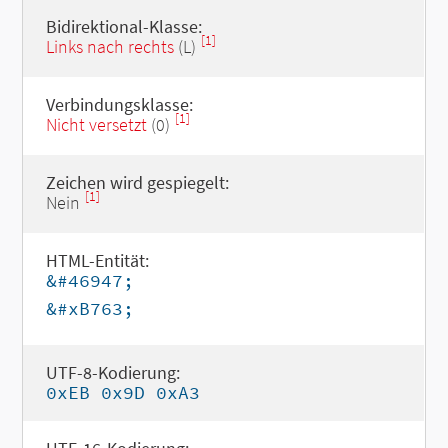
Bidirektional-Klasse:
[1]
Links nach rechts
(L)
Verbindungsklasse:
[1]
Nicht versetzt
(0)
Zeichen wird gespiegelt:
[1]
Nein
HTML-Entität:
&#46947;
&#xB763;
UTF-8-Kodierung:
0xEB 0x9D 0xA3