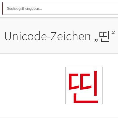
Unicode-Zeichen „
띤
“
띤