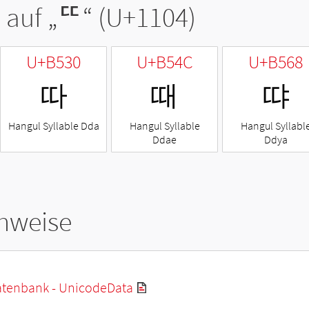
 auf „
ᄄ
“ (U+1104)
U+B530
U+B54C
U+B568
따
때
땨
Hangul Syllable Dda
Hangul Syllable
Hangul Syllabl
Ddae
Ddya
hweise
tenbank - UnicodeData