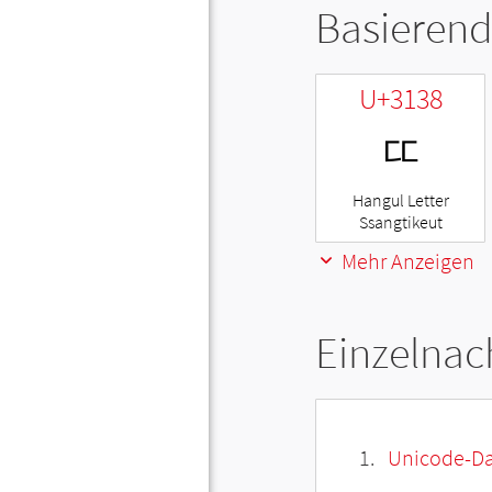
Basierend
U+3138
ㄸ
Hangul Letter
Ssangtikeut
Mehr Anzeigen
Einzelnac
Unicode-Da