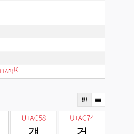
[1]
11AB)
U+AC58
U+AC74
걘
건