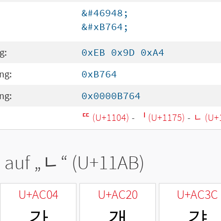
&#46948;
&#xB764;
g:
0xEB 0x9D 0xA4
ng:
0xB764
ng:
0x0000B764
ᄄ (U+1104)
-
ᅵ (U+1175)
-
ᆫ (U+
 auf „
ᆫ
“ (U+11AB)
U+AC04
U+AC20
U+AC3C
간
갠
갼