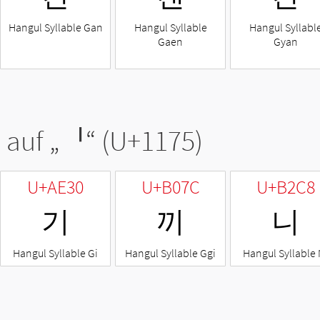
Hangul Syllable Gan
Hangul Syllable
Hangul Syllabl
Gaen
Gyan
 auf „
ᅵ
“ (U+1175)
U+AE30
U+B07C
U+B2C8
기
끼
니
Hangul Syllable Gi
Hangul Syllable Ggi
Hangul Syllable 