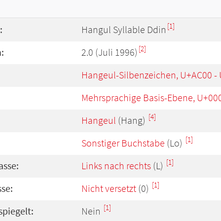
[1]
:
Hangul Syllable Ddin
[2]
:
2.0 (Juli 1996)
Hangeul-Silbenzeichen, U+AC00 -
Mehrsprachige Basis-Ebene, U+00
[4]
Hangeul
(Hang)
[1]
Sonstiger Buchstabe
(Lo)
[1]
asse:
Links nach rechts
(L)
[1]
se:
Nicht versetzt
(0)
[1]
spiegelt:
Nein