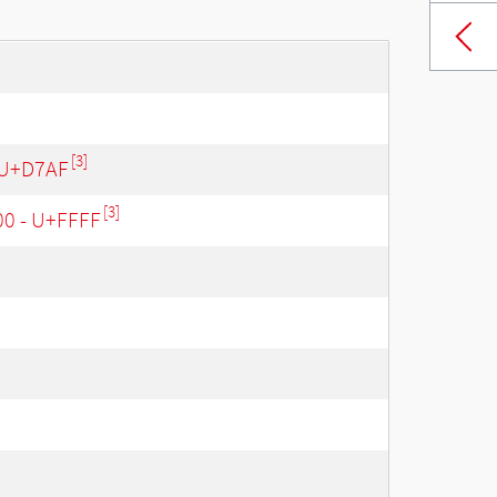
[3]
 U+D7AF
[3]
00 - U+FFFF