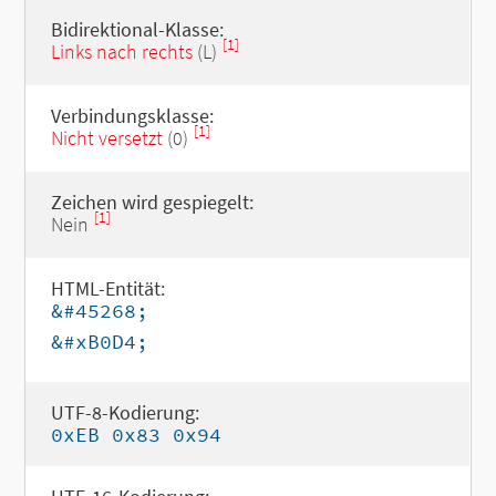
Bidirektional-Klasse:
[1]
Links nach rechts
(L)
Verbindungsklasse:
[1]
Nicht versetzt
(0)
Zeichen wird gespiegelt:
[1]
Nein
HTML-Entität:
&#45268;
&#xB0D4;
UTF-8-Kodierung:
0xEB 0x83 0x94