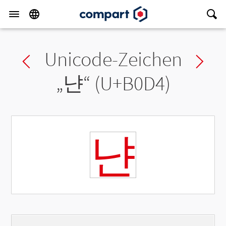
Unicode-Zeichen
Previous char
Ne
„
냔
“ (U+B0D4)
냔