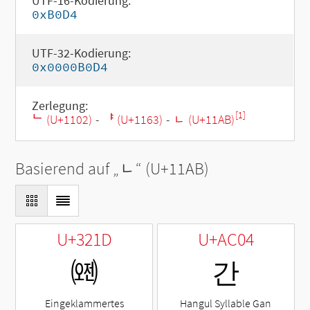
UTF-16-Kodierung:
0xB0D4
UTF-32-Kodierung:
0x0000B0D4
Zerlegung:
[1]
ᄂ (U+1102)
-
ᅣ (U+1163)
-
ᆫ (U+11AB)
Basierend auf „
ᆫ
“ (U+11AB)
U+321D
U+AC04
㈝
간
Eingeklammertes
Hangul Syllable Gan