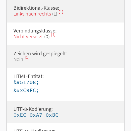
Bidirektional-Klasse:
[1]
Links nach rechts
(L)
Verbindungsklasse:
[1]
Nicht versetzt
(0)
Zeichen wird gespiegelt:
[1]
Nein
HTML-Entität:
&#51708;
&#xC9FC;
UTF-8-Kodierung:
0xEC 0xA7 0xBC