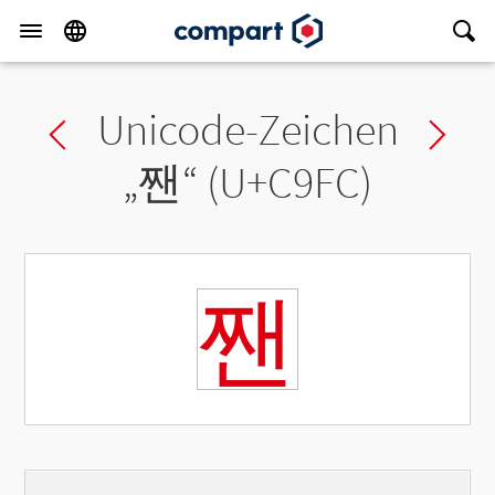
Unicode-Zeichen
Previous char
Ne
„
짼
“ (U+C9FC)
짼