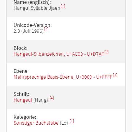
Name (englisch):
[1]
Hangul Syllable Jjaen
Unicode-Version:
[2]
2.0 (Juli 1996)
Block:
[3]
Hangeul-Silbenzeichen, U+AC00 - U+D7AF
Ebene:
[3]
Mehrsprachige Basis-Ebene, U+0000 - U+FFFF
Schrift:
[4]
Hangeul
(Hang)
Kategorie:
[1]
Sonstiger Buchstabe
(Lo)