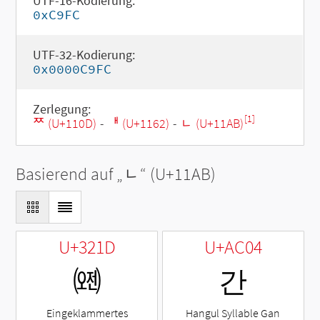
UTF-16-Kodierung:
0xC9FC
UTF-32-Kodierung:
0x0000C9FC
Zerlegung:
[1]
ᄍ (U+110D)
-
ᅢ (U+1162)
-
ᆫ (U+11AB)
Basierend auf „
ᆫ
“ (U+11AB)
U+321D
U+AC04
㈝
간
Eingeklammertes
Hangul Syllable Gan