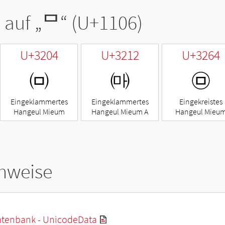
 auf „
ᄆ
“ (U+1106)
U+3204
U+3212
U+3264
㈄
㈒
㉤
Eingeklammertes
Eingeklammertes
Eingekreistes
Hangeul Mieum
Hangeul Mieum A
Hangeul Mieu
hweise
tenbank - UnicodeData