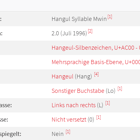
[1]
:
Hangul Syllable Mwin
[2]
:
2.0 (Juli 1996)
Hangeul-Silbenzeichen, U+AC00 -
Mehrsprachige Basis-Ebene, U+00
[4]
Hangeul
(Hang)
[1]
Sonstiger Buchstabe
(Lo)
[1]
asse:
Links nach rechts
(L)
[1]
se:
Nicht versetzt
(0)
[1]
spiegelt:
Nein