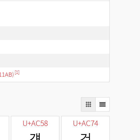
[1]
11AB)
U+AC58
U+AC74
걘
건