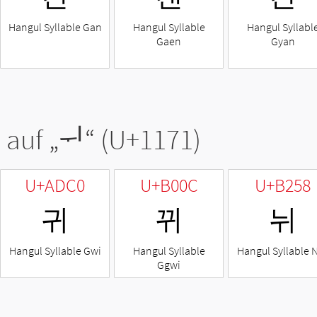
Hangul Syllable Gan
Hangul Syllable
Hangul Syllabl
Gaen
Gyan
 auf „
ᅱ
“ (U+1171)
U+ADC0
U+B00C
U+B258
귀
뀌
뉘
Hangul Syllable Gwi
Hangul Syllable
Hangul Syllable 
Ggwi