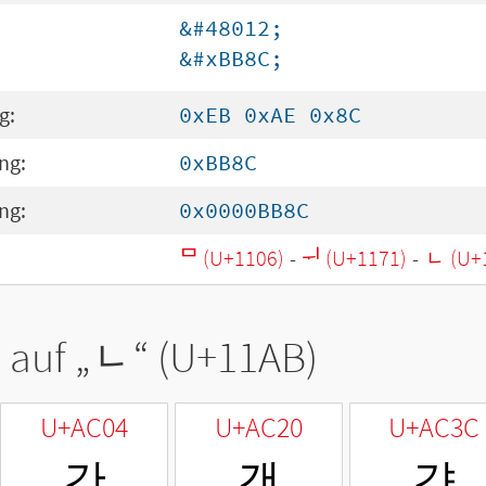
&#48012;
&#xBB8C;
g:
0xEB 0xAE 0x8C
ng:
0xBB8C
ng:
0x0000BB8C
ᄆ (U+1106)
-
ᅱ (U+1171)
-
ᆫ (U+
 auf „
ᆫ
“ (U+11AB)
U+AC04
U+AC20
U+AC3C
간
갠
갼