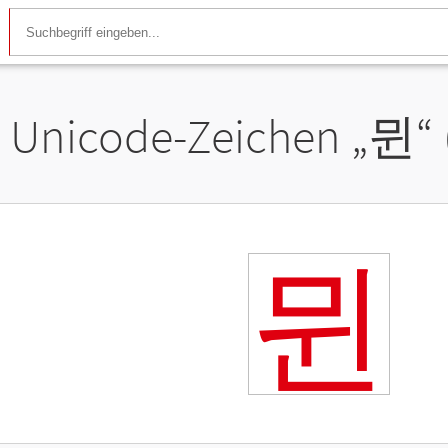
Unicode-Zeichen „
뮌
“
뮌