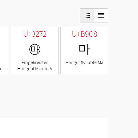
U+3272
U+B9C8
㉲
마
Eingekreistes
Hangul Syllable Ma
m
Hangeul Mieum A