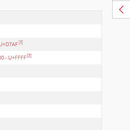
[3]
 U+D7AF
[3]
00 - U+FFFF