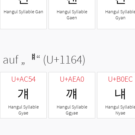
Hangul Syllable Gan
Hangul Syllable
Hangul Syllabl
Gaen
Gyan
 auf „
ᅤ
“ (U+1164)
U+AC54
U+AEA0
U+B0EC
걔
꺠
냬
Hangul Syllable
Hangul Syllable
Hangul Syllabl
Gyae
Ggyae
Nyae