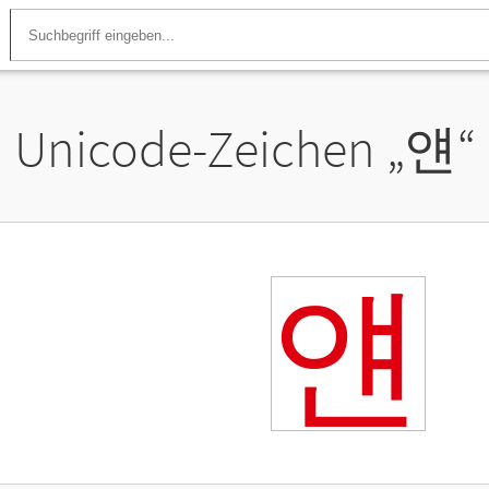
Unicode-Zeichen „
얜
“
얜