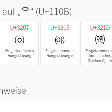
 auf „
ᄋ
“ (U+110B)
U+3207
U+3215
U+321D
㈇
㈕
㈝
Eingeklammertes
Eingeklammertes
Eingeklammert
Hangeul Ieung
Hangeul Ieung A
koreanisches
Zeichen Ojeon
hweise