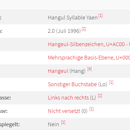
[1]
:
Hangul Syllable Yaen
[2]
:
2.0 (Juli 1996)
Hangeul-Silbenzeichen, U+AC00 -
Mehrsprachige Basis-Ebene, U+00
[4]
Hangeul
(Hang)
[1]
Sonstiger Buchstabe
(Lo)
[1]
asse:
Links nach rechts
(L)
[1]
se:
Nicht versetzt
(0)
[1]
spiegelt:
Nein