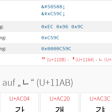
&#50588;
&#xC59C;
g:
0xEC 0x96 0x9C
ng:
0xC59C
ng:
0x0000C59C
ᄋ (U+110B)
-
ᅤ (U+1164)
-
ᆫ (U+
 auf „
ᆫ
“ (U+11AB)
U+AC04
U+AC20
U+AC3C
간
갠
갼