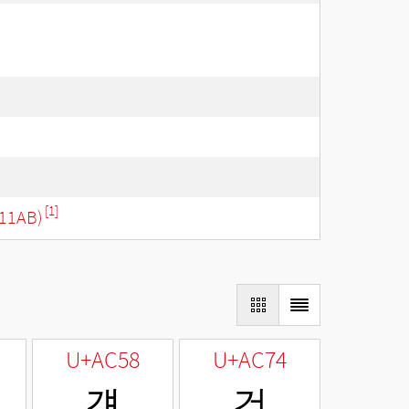
[1]
11AB)
U+AC58
U+AC74
걘
건