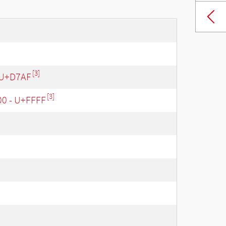
[3]
 U+D7AF
[3]
00 - U+FFFF