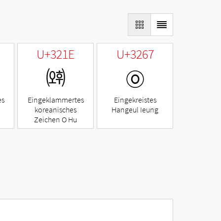
U+321E
U+3267
㈞
㉧
es
Eingeklammertes
Eingekreistes
koreanisches
Hangeul Ieung
Zeichen O Hu