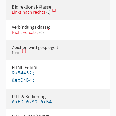
Bidirektional-Klasse:
[1]
Links nach rechts
(L)
Verbindungsklasse:
[1]
Nicht versetzt
(0)
Zeichen wird gespiegelt:
[1]
Nein
HTML-Entität:
&#54452;
&#xD4B4;
UTF-8-Kodierung:
0xED 0x92 0xB4