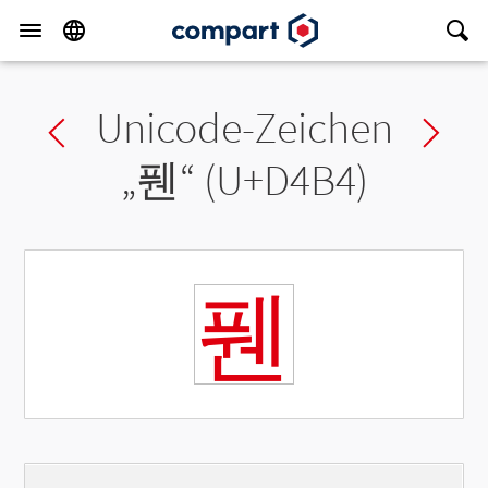
Unicode-Zeichen
Previous char
Ne
„
풴
“ (U+D4B4)
풴