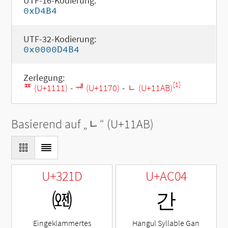
UTF-16-Kodierung:
0xD4B4
UTF-32-Kodierung:
0x0000D4B4
Zerlegung:
[1]
ᄑ (U+1111)
-
ᅰ (U+1170)
-
ᆫ (U+11AB)
Basierend auf „
ᆫ
“ (U+11AB)
U+321D
U+AC04
㈝
간
Eingeklammertes
Hangul Syllable Gan