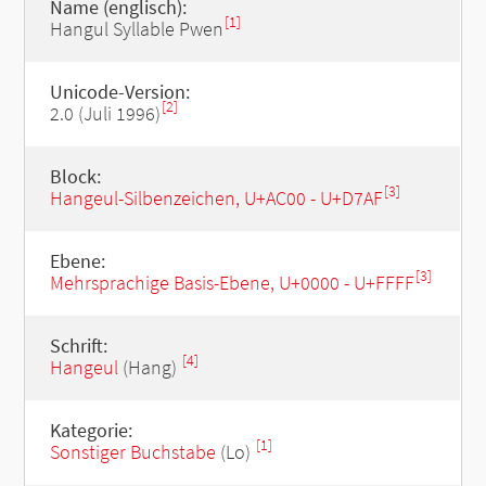
Name (englisch):
[1]
Hangul Syllable Pwen
Unicode-Version:
[2]
2.0 (Juli 1996)
Block:
[3]
Hangeul-Silbenzeichen, U+AC00 - U+D7AF
Ebene:
[3]
Mehrsprachige Basis-Ebene, U+0000 - U+FFFF
Schrift:
[4]
Hangeul
(Hang)
Kategorie:
[1]
Sonstiger Buchstabe
(Lo)