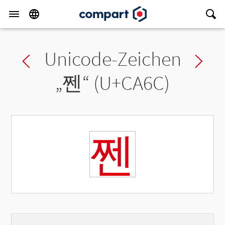
Unicode-Zeichen
Previous char
Ne
„
쩬
“ (U+CA6C)
쩬