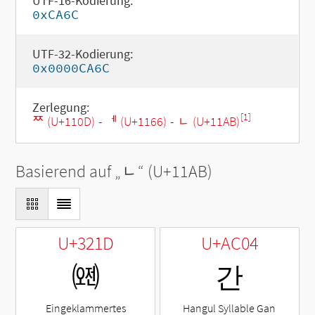
UTF-16-Kodierung:
0xCA6C
UTF-32-Kodierung:
0x0000CA6C
Zerlegung:
[1]
ᄍ (U+110D)
-
ᅦ (U+1166)
-
ᆫ (U+11AB)
Basierend auf „
ᆫ
“ (U+11AB)
U+321D
U+AC04
㈝
간
Eingeklammertes
Hangul Syllable Gan