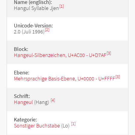
Name (englisch):
[1]
Hangul Syllable Jjen
Unicode-Version:
[2]
2.0 (Juli 1996)
Block:
[3]
Hangeul-Silbenzeichen, U+AC00 - U+D7AF
Ebene:
[3]
Mehrsprachige Basis-Ebene, U+0000 - U+FFFF
Schrift:
[4]
Hangeul
(Hang)
Kategorie:
[1]
Sonstiger Buchstabe
(Lo)