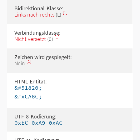
Bidirektional-Klasse:
[1]
Links nach rechts
(L)
Verbindungsklasse:
[1]
Nicht versetzt
(0)
Zeichen wird gespiegelt:
[1]
Nein
HTML-Entität:
&#51820;
&#xCA6C;
UTF-8-Kodierung:
0xEC 0xA9 0xAC