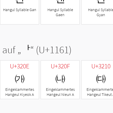
Hangul Syllable Gan
Hangul Syllable
Hangul Syllabl
Gaen
Gyan
 auf „
ᅡ
“ (U+1161)
U+320E
U+320F
U+3210
㈎
㈏
㈐
Eingeklammertes
Eingeklammertes
Eingeklammert
Hangeul Kiyeok A
Hangeul Nieun A
Hangeul Tikeut 