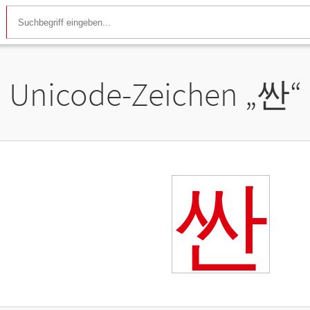
Unicode-Zeichen „
싼
“
싼