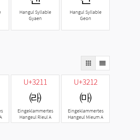
e
Hangul Syllable
Hangul Syllable
Gyaen
Geon
U+3211
U+3212
㈑
㈒
es
Eingeklammertes
Eingeklammertes
A
Hangeul Rieul A
Hangeul Mieum A