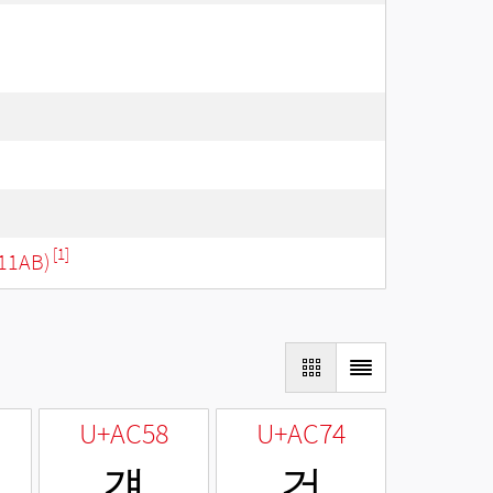
[1]
11AB)
U+AC58
U+AC74
걘
건