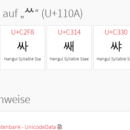
 auf „
ᄊ
“ (U+110A)
U+C2F8
U+C314
U+C330
싸
쌔
쌰
Hangul Syllable Ssa
Hangul Syllable Ssae
Hangul Syllable S
hweise
tenbank - UnicodeData