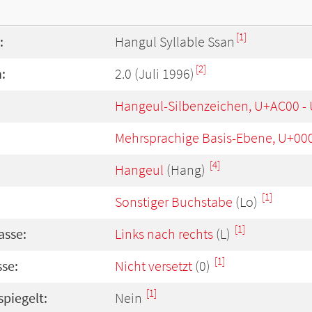
[1]
:
Hangul Syllable Ssan
[2]
:
2.0 (Juli 1996)
Hangeul-Silbenzeichen, U+AC00 -
Mehrsprachige Basis-Ebene, U+00
[4]
Hangeul
(Hang)
[1]
Sonstiger Buchstabe
(Lo)
[1]
asse:
Links nach rechts
(L)
[1]
se:
Nicht versetzt
(0)
[1]
spiegelt:
Nein