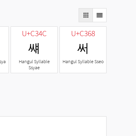
U+C34C
U+C368
썌
써
sya
Hangul Syllable
Hangul Syllable Sseo
Ssyae