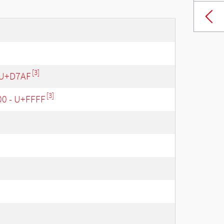
[3]
 U+D7AF
[3]
00 - U+FFFF