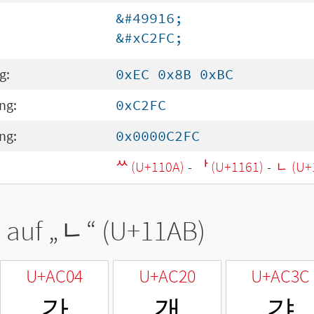
&#49916;
&#xC2FC;
g:
0xEC 0x8B 0xBC
ng:
0xC2FC
ng:
0x0000C2FC
ᄊ (U+110A)
-
ᅡ (U+1161)
-
ᆫ (U+
 auf „
ᆫ
“ (U+11AB)
U+AC04
U+AC20
U+AC3C
간
갠
갼