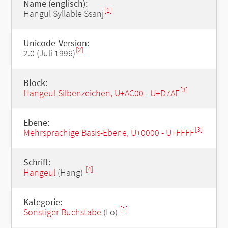
Name (englisch):
[1]
Hangul Syllable Ssanj
Unicode-Version:
[2]
2.0 (Juli 1996)
Block:
[3]
Hangeul-Silbenzeichen, U+AC00 - U+D7AF
Ebene:
[3]
Mehrsprachige Basis-Ebene, U+0000 - U+FFFF
Schrift:
[4]
Hangeul
(Hang)
Kategorie:
[1]
Sonstiger Buchstabe
(Lo)