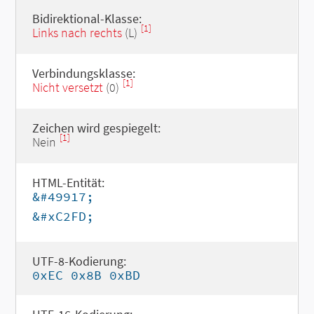
Bidirektional-Klasse:
[1]
Links nach rechts
(L)
Verbindungsklasse:
[1]
Nicht versetzt
(0)
Zeichen wird gespiegelt:
[1]
Nein
HTML-Entität:
&#49917;
&#xC2FD;
UTF-8-Kodierung:
0xEC 0x8B 0xBD