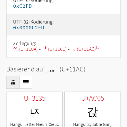
UTF-16-Kodierung:
0xC2FD
UTF-32-Kodierung:
0x0000C2FD
Zerlegung:
[1]
ᄊ (U+110A)
-
ᅡ (U+1161)
-
ᆬ (U+11AC)
Basierend auf „
ᆬ
“ (U+11AC)
U+3135
U+AC05
ㄵ
갅
Hangul Letter Nieun-Cieuc
Hangul Syllable Ganj