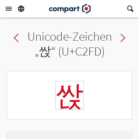
Unicode-Zeichen
Previous char
Ne
„
싽
“ (U+C2FD)
싽