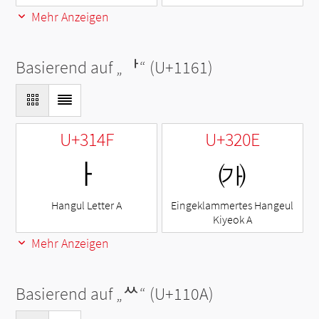
Mehr Anzeigen
Basierend auf „
ᅡ
“ (U+1161)
U+314F
U+320E
ㅏ
㈎
Hangul Letter A
Eingeklammertes Hangeul
Kiyeok A
Mehr Anzeigen
Basierend auf „
ᄊ
“ (U+110A)