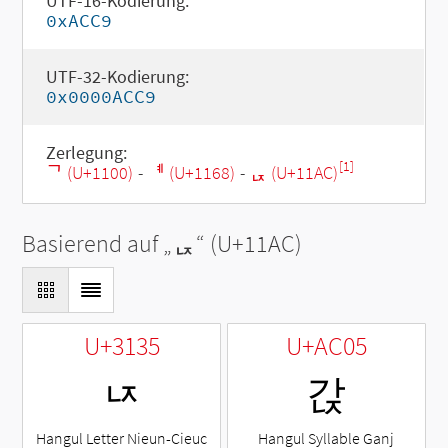
UTF-16-Kodierung:
0xACC9
UTF-32-Kodierung:
0x0000ACC9
Zerlegung:
[1]
ᄀ (U+1100)
-
ᅨ (U+1168)
-
ᆬ (U+11AC)
Basierend auf „
ᆬ
“ (U+11AC)
U+3135
U+AC05
ㄵ
갅
Hangul Letter Nieun-Cieuc
Hangul Syllable Ganj