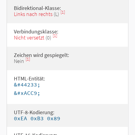
Bidirektional-Klasse:
[1]
Links nach rechts
(L)
Verbindungsklasse:
[1]
Nicht versetzt
(0)
Zeichen wird gespiegelt:
[1]
Nein
HTML-Entität:
&#44233;
&#xACC9;
UTF-8-Kodierung:
0xEA 0xB3 0x89