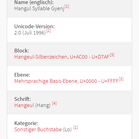
Name (englisch):
[1]
Hangul Syllable Gyenj
Unicode-Version:
[2]
2.0 (Juli 1996)
Block:
[3]
Hangeul-Silbenzeichen, U+AC00 - U+D7AF
Ebene:
[3]
Mehrsprachige Basis-Ebene, U+0000 - U+FFFF
Schrift:
[4]
Hangeul
(Hang)
Kategorie:
[1]
Sonstiger Buchstabe
(Lo)