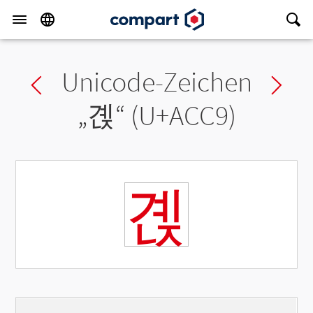
Unicode-Zeichen
Previous char
Ne
„
곉
“ (U+ACC9)
곉