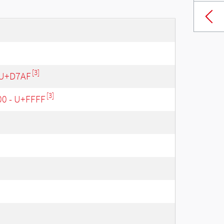
[3]
 U+D7AF
[3]
00 - U+FFFF