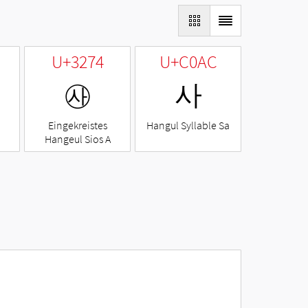
U+3274
U+C0AC
㉴
사
Eingekreistes
Hangul Syllable Sa
Hangeul Sios A