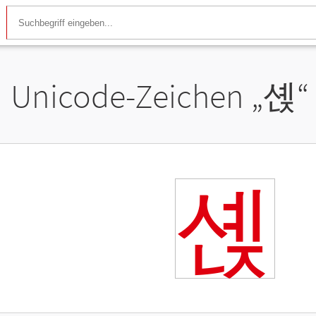
Unicode-Zeichen „
셵
“
셵