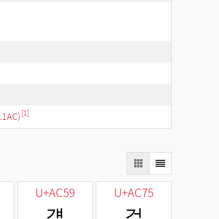
[1]
11AC)
U+AC59
U+AC75
걙
걵