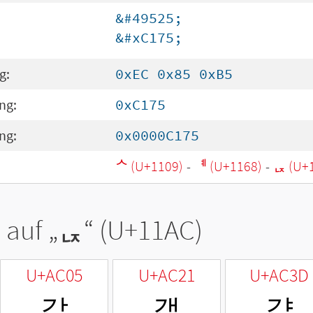
&#49525;
&#xC175;
g:
0xEC 0x85 0xB5
ng:
0xC175
ng:
0x0000C175
ᄉ (U+1109)
-
ᅨ (U+1168)
-
ᆬ (U+
 auf „
ᆬ
“ (U+11AC)
U+AC05
U+AC21
U+AC3D
갅
갡
갽