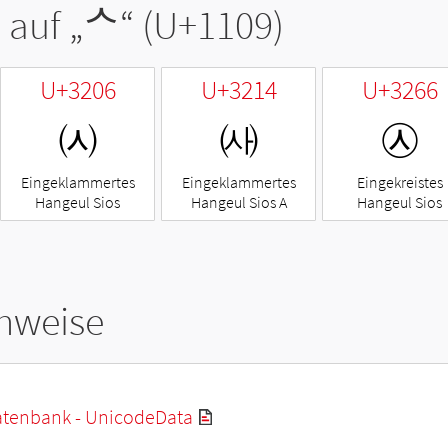
 auf „
ᄉ
“ (U+1109)
U+3206
U+3214
U+3266
㈆
㈔
㉦
Eingeklammertes
Eingeklammertes
Eingekreistes
Hangeul Sios
Hangeul Sios A
Hangeul Sios
hweise
tenbank - UnicodeData