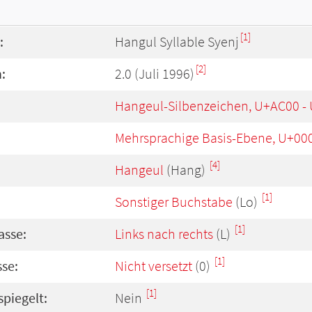
[1]
:
Hangul Syllable Syenj
[2]
:
2.0 (Juli 1996)
Hangeul-Silbenzeichen, U+AC00 -
Mehrsprachige Basis-Ebene, U+00
[4]
Hangeul
(Hang)
[1]
Sonstiger Buchstabe
(Lo)
[1]
asse:
Links nach rechts
(L)
[1]
se:
Nicht versetzt
(0)
[1]
spiegelt:
Nein