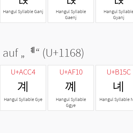
Hangul Syllable Ganj
Hangul Syllable
Hangul Syllabl
Gaenj
Gyanj
 auf „
ᅨ
“ (U+1168)
U+ACC4
U+AF10
U+B15C
계
꼐
녜
Hangul Syllable Gye
Hangul Syllable
Hangul Syllable 
Ggye