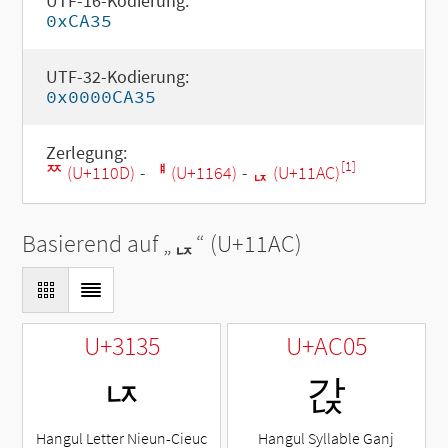
UTF-16-Kodierung:
0xCA35
UTF-32-Kodierung:
0x0000CA35
Zerlegung:
[1]
ᄍ (U+110D)
-
ᅤ (U+1164)
-
ᆬ (U+11AC)
Basierend auf „
ᆬ
“ (U+11AC)
U+3135
U+AC05
ㄵ
갅
Hangul Letter Nieun-Cieuc
Hangul Syllable Ganj