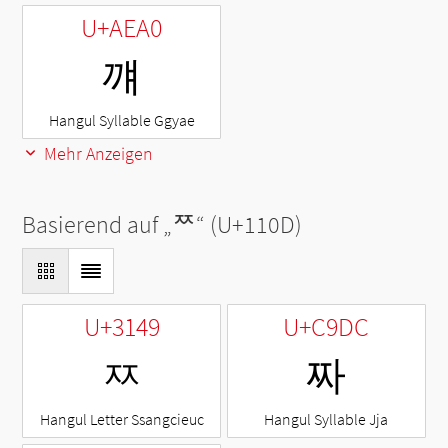
U+AEA0
꺠
Hangul Syllable Ggyae
Mehr Anzeigen
Basierend auf „
ᄍ
“ (U+110D)
U+3149
U+C9DC
ㅉ
짜
Hangul Letter Ssangcieuc
Hangul Syllable Jja