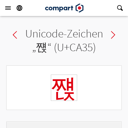
Unicode-Zeichen
Previous char
Ne
„
쨵
“ (U+CA35)
쨵