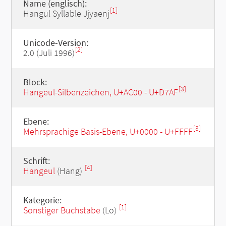
Name (englisch):
[1]
Hangul Syllable Jjyaenj
Unicode-Version:
[2]
2.0 (Juli 1996)
Block:
[3]
Hangeul-Silbenzeichen, U+AC00 - U+D7AF
Ebene:
[3]
Mehrsprachige Basis-Ebene, U+0000 - U+FFFF
Schrift:
[4]
Hangeul
(Hang)
Kategorie:
[1]
Sonstiger Buchstabe
(Lo)