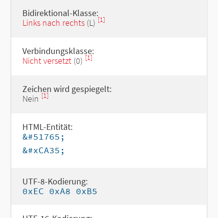
Bidirektional-Klasse:
[1]
Links nach rechts
(L)
Verbindungsklasse:
[1]
Nicht versetzt
(0)
Zeichen wird gespiegelt:
[1]
Nein
HTML-Entität:
&#51765;
&#xCA35;
UTF-8-Kodierung:
0xEC 0xA8 0xB5