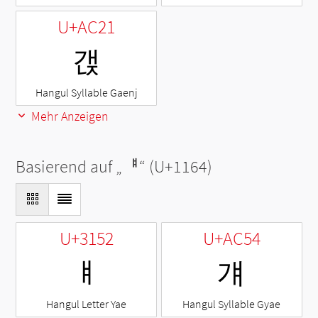
U+AC21
갡
Hangul Syllable Gaenj
Mehr Anzeigen
Basierend auf „
ᅤ
“ (U+1164)
U+3152
U+AC54
ㅒ
걔
Hangul Letter Yae
Hangul Syllable Gyae