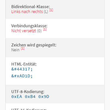
Bidirektional-Klasse:
[1]
Links nach rechts
(L)
Verbindungsklasse:
[1]
Nicht versetzt
(0)
Zeichen wird gespiegelt:
[1]
Nein
HTML-Entität:
&#44317;
&#xAD1D;
UTF-8-Kodierung:
0xEA 0xB4 0x9D