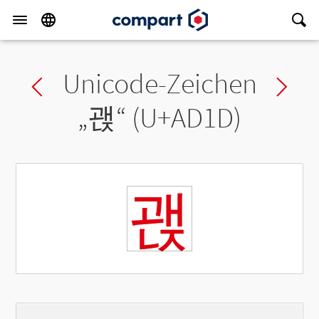
Unicode-Zeichen
Previous char
Ne
„
괝
“ (U+AD1D)
괝