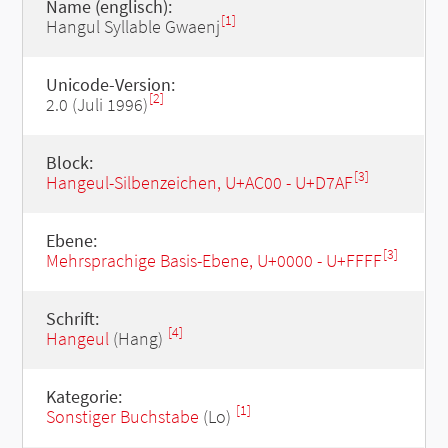
Name (englisch):
[1]
Hangul Syllable Gwaenj
Unicode-Version:
[2]
2.0 (Juli 1996)
Block:
[3]
Hangeul-Silbenzeichen, U+AC00 - U+D7AF
Ebene:
[3]
Mehrsprachige Basis-Ebene, U+0000 - U+FFFF
Schrift:
[4]
Hangeul
(Hang)
Kategorie:
[1]
Sonstiger Buchstabe
(Lo)