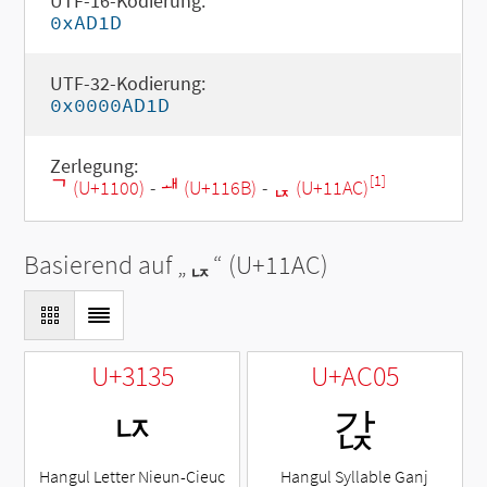
UTF-16-Kodierung:
0xAD1D
UTF-32-Kodierung:
0x0000AD1D
Zerlegung:
[1]
ᄀ (U+1100)
-
ᅫ (U+116B)
-
ᆬ (U+11AC)
Basierend auf „
ᆬ
“ (U+11AC)
U+3135
U+AC05
ㄵ
갅
Hangul Letter Nieun-Cieuc
Hangul Syllable Ganj