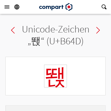
Unicode-Zeichen
Previous char
Ne
„
뙍
“ (U+B64D)
뙍