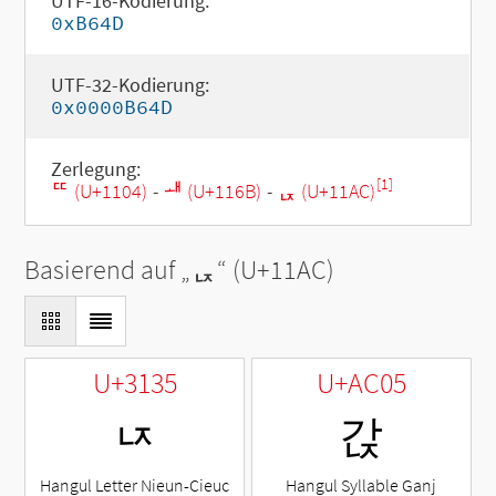
UTF-16-Kodierung:
0xB64D
UTF-32-Kodierung:
0x0000B64D
Zerlegung:
[1]
ᄄ (U+1104)
-
ᅫ (U+116B)
-
ᆬ (U+11AC)
Basierend auf „
ᆬ
“ (U+11AC)
U+3135
U+AC05
ㄵ
갅
Hangul Letter Nieun-Cieuc
Hangul Syllable Ganj