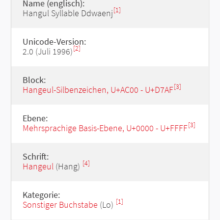
Name (englisch):
[1]
Hangul Syllable Ddwaenj
Unicode-Version:
[2]
2.0 (Juli 1996)
Block:
[3]
Hangeul-Silbenzeichen, U+AC00 - U+D7AF
Ebene:
[3]
Mehrsprachige Basis-Ebene, U+0000 - U+FFFF
Schrift:
[4]
Hangeul
(Hang)
Kategorie:
[1]
Sonstiger Buchstabe
(Lo)