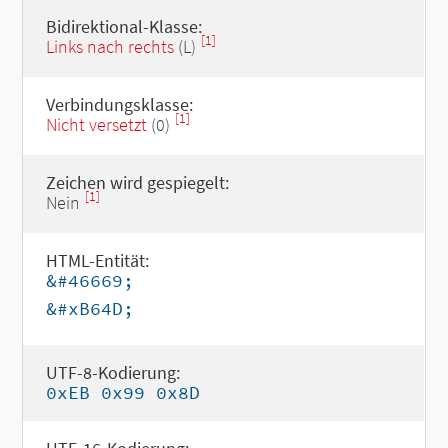
Bidirektional-Klasse:
[1]
Links nach rechts
(L)
Verbindungsklasse:
[1]
Nicht versetzt
(0)
Zeichen wird gespiegelt:
[1]
Nein
HTML-Entität:
&#46669;
&#xB64D;
UTF-8-Kodierung:
0xEB 0x99 0x8D