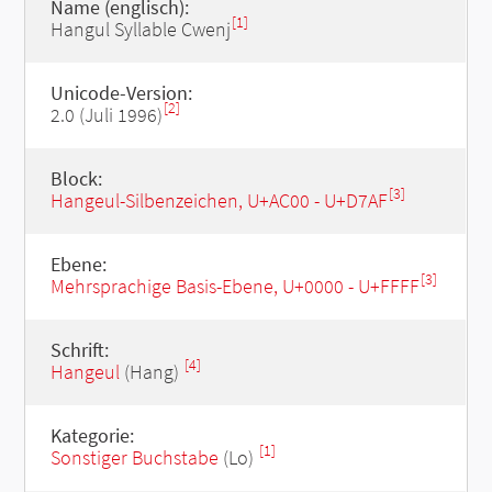
Name (englisch):
[1]
Hangul Syllable Cwenj
Unicode-Version:
[2]
2.0 (Juli 1996)
Block:
[3]
Hangeul-Silbenzeichen, U+AC00 - U+D7AF
Ebene:
[3]
Mehrsprachige Basis-Ebene, U+0000 - U+FFFF
Schrift:
[4]
Hangeul
(Hang)
Kategorie:
[1]
Sonstiger Buchstabe
(Lo)