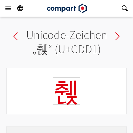
Unicode-Zeichen
Previous char
Ne
„
췑
“ (U+CDD1)
췑