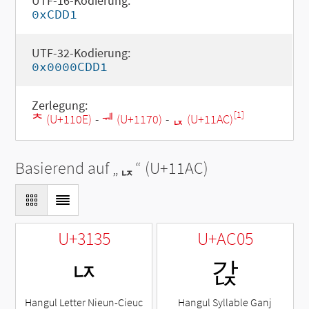
UTF-16-Kodierung:
0xCDD1
UTF-32-Kodierung:
0x0000CDD1
Zerlegung:
[1]
ᄎ (U+110E)
-
ᅰ (U+1170)
-
ᆬ (U+11AC)
Basierend auf „
ᆬ
“ (U+11AC)
U+3135
U+AC05
ㄵ
갅
Hangul Letter Nieun-Cieuc
Hangul Syllable Ganj