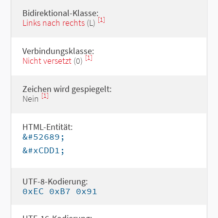
Bidirektional-Klasse:
[1]
Links nach rechts
(L)
Verbindungsklasse:
[1]
Nicht versetzt
(0)
Zeichen wird gespiegelt:
[1]
Nein
HTML-Entität:
&#52689;
&#xCDD1;
UTF-8-Kodierung:
0xEC 0xB7 0x91