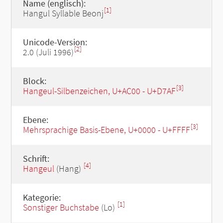
Name (englisch):
[1]
Hangul Syllable Beonj
Unicode-Version:
[2]
2.0 (Juli 1996)
Block:
[3]
Hangeul-Silbenzeichen, U+AC00 - U+D7AF
Ebene:
[3]
Mehrsprachige Basis-Ebene, U+0000 - U+FFFF
Schrift:
[4]
Hangeul
(Hang)
Kategorie:
[1]
Sonstiger Buchstabe
(Lo)