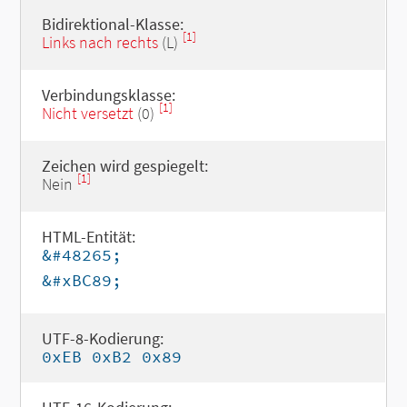
Bidirektional-Klasse:
[1]
Links nach rechts
(L)
Verbindungsklasse:
[1]
Nicht versetzt
(0)
Zeichen wird gespiegelt:
[1]
Nein
HTML-Entität:
&#48265;
&#xBC89;
UTF-8-Kodierung:
0xEB 0xB2 0x89