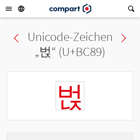
Unicode-Zeichen
Previous char
Ne
„
벉
“ (U+BC89)
벉