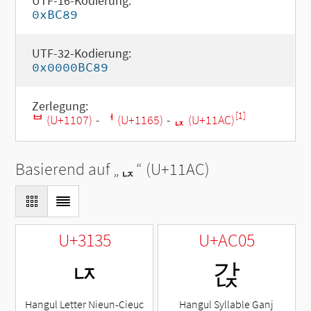
UTF-16-Kodierung:
0xBC89
UTF-32-Kodierung:
0x0000BC89
Zerlegung:
[1]
ᄇ (U+1107)
-
ᅥ (U+1165)
-
ᆬ (U+11AC)
Basierend auf „
ᆬ
“ (U+11AC)
U+3135
U+AC05
ㄵ
갅
Hangul Letter Nieun-Cieuc
Hangul Syllable Ganj