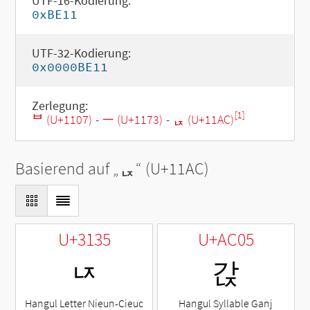
UTF-16-Kodierung:
0xBE11
UTF-32-Kodierung:
0x0000BE11
Zerlegung:
[1]
ᄇ (U+1107)
-
ᅳ (U+1173)
-
ᆬ (U+11AC)
Basierend auf „
ᆬ
“ (U+11AC)
U+3135
U+AC05
ㄵ
갅
Hangul Letter Nieun-Cieuc
Hangul Syllable Ganj