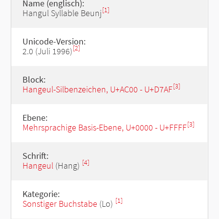
Name (englisch):
[1]
Hangul Syllable Beunj
Unicode-Version:
[2]
2.0 (Juli 1996)
Block:
[3]
Hangeul-Silbenzeichen, U+AC00 - U+D7AF
Ebene:
[3]
Mehrsprachige Basis-Ebene, U+0000 - U+FFFF
Schrift:
[4]
Hangeul
(Hang)
Kategorie:
[1]
Sonstiger Buchstabe
(Lo)