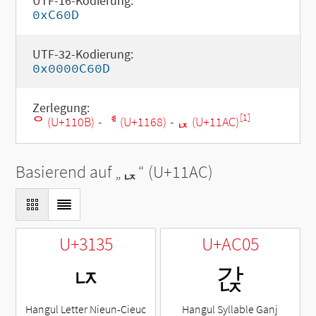
UTF-16-Kodierung:
0xC60D
UTF-32-Kodierung:
0x0000C60D
Zerlegung:
[1]
ᄋ (U+110B)
-
ᅨ (U+1168)
-
ᆬ (U+11AC)
Basierend auf „
ᆬ
“ (U+11AC)
U+3135
U+AC05
ㄵ
갅
Hangul Letter Nieun-Cieuc
Hangul Syllable Ganj