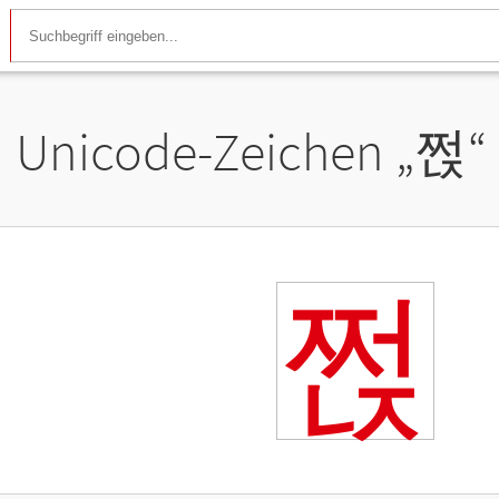
Unicode-Zeichen „
쩑
“
쩑