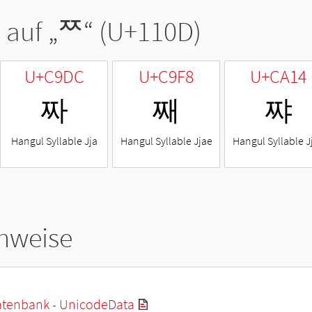
 auf „
ᄍ
“ (U+110D)
U+C9DC
U+C9F8
U+CA14
짜
째
쨔
Hangul Syllable Jja
Hangul Syllable Jjae
Hangul Syllable J
hweise
tenbank - UnicodeData