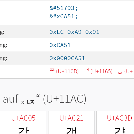
&#51793;
&#xCA51;
g:
0xEC 0xA9 0x91
ng:
0xCA51
ng:
0x0000CA51
ᄍ (U+110D)
-
ᅥ (U+1165)
-
ᆬ (U+
 auf „
ᆬ
“ (U+11AC)
U+AC05
U+AC21
U+AC3D
갅
갡
갽