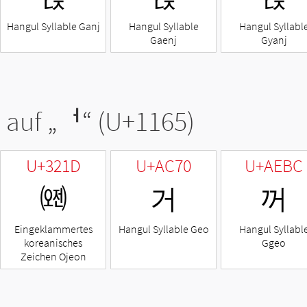
Hangul Syllable Ganj
Hangul Syllable
Hangul Syllabl
Gaenj
Gyanj
 auf „
ᅥ
“ (U+1165)
U+321D
U+AC70
U+AEBC
㈝
거
꺼
Eingeklammertes
Hangul Syllable Geo
Hangul Syllabl
koreanisches
Ggeo
Zeichen Ojeon