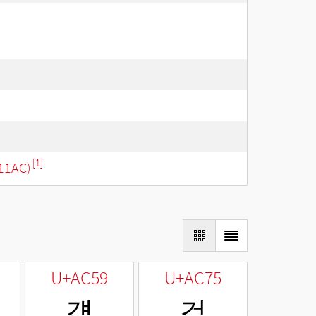
[1]
11AC)
U+AC59
U+AC75
걙
걵