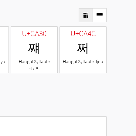
U+CA30
U+CA4C
쨰
쩌
jya
Hangul Syllable
Hangul Syllable Jjeo
Jjyae