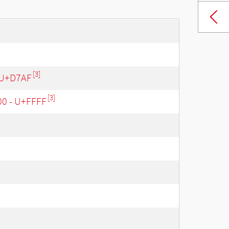
[3]
 U+D7AF
[3]
00 - U+FFFF