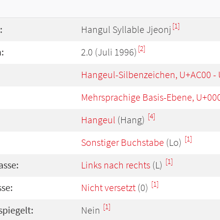
[1]
:
Hangul Syllable Jjeonj
[2]
:
2.0 (Juli 1996)
Hangeul-Silbenzeichen, U+AC00 -
Mehrsprachige Basis-Ebene, U+00
[4]
Hangeul
(Hang)
[1]
Sonstiger Buchstabe
(Lo)
[1]
asse:
Links nach rechts
(L)
[1]
se:
Nicht versetzt
(0)
[1]
spiegelt:
Nein