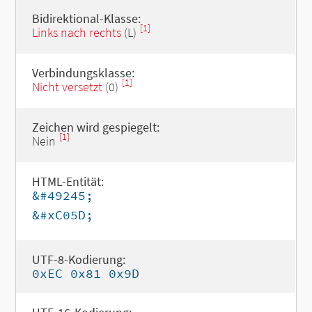
Bidirektional-Klasse:
[1]
Links nach rechts
(L)
Verbindungsklasse:
[1]
Nicht versetzt
(0)
Zeichen wird gespiegelt:
[1]
Nein
HTML-Entität:
&#49245;
&#xC05D;
UTF-8-Kodierung:
0xEC 0x81 0x9D