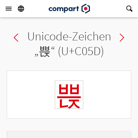
Unicode-Zeichen
Previous char
Ne
„
쁝
“ (U+C05D)
쁝