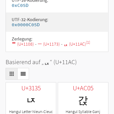
UTF-16-Kodierung:
0xC05D
UTF-32-Kodierung:
0x0000C05D
Zerlegung:
[1]
ᄈ (U+1108)
-
ᅳ (U+1173)
-
ᆬ (U+11AC)
Basierend auf „
ᆬ
“ (U+11AC)
U+3135
U+AC05
ㄵ
갅
Hangul Letter Nieun-Cieuc
Hangul Syllable Ganj