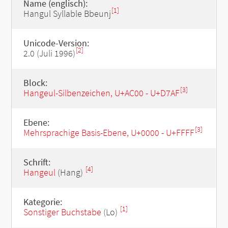
Name (englisch):
[1]
Hangul Syllable Bbeunj
Unicode-Version:
[2]
2.0 (Juli 1996)
Block:
[3]
Hangeul-Silbenzeichen, U+AC00 - U+D7AF
Ebene:
[3]
Mehrsprachige Basis-Ebene, U+0000 - U+FFFF
Schrift:
[4]
Hangeul
(Hang)
Kategorie:
[1]
Sonstiger Buchstabe
(Lo)