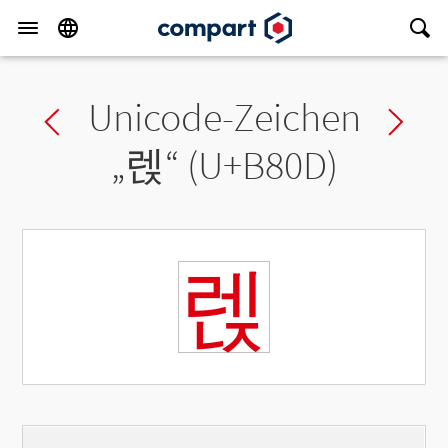
Unicode-Zeichen
Previous char
Ne
„
렍
“ (U+B80D)
렍