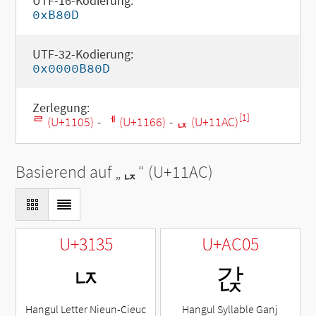
UTF-16-Kodierung:
0xB80D
UTF-32-Kodierung:
0x0000B80D
Zerlegung:
[1]
ᄅ (U+1105)
-
ᅦ (U+1166)
-
ᆬ (U+11AC)
Basierend auf „
ᆬ
“ (U+11AC)
U+3135
U+AC05
ㄵ
갅
Hangul Letter Nieun-Cieuc
Hangul Syllable Ganj