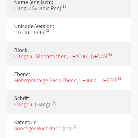
Name (englisch):
[1]
Hangul Syllable Renj
Unicode-Version:
[2]
2.0 (Juli 1996)
Block:
[3]
Hangeul-Silbenzeichen, U+AC00 - U+D7AF
Ebene:
[3]
Mehrsprachige Basis-Ebene, U+0000 - U+FFFF
Schrift:
[4]
Hangeul
(Hang)
Kategorie:
[1]
Sonstiger Buchstabe
(Lo)