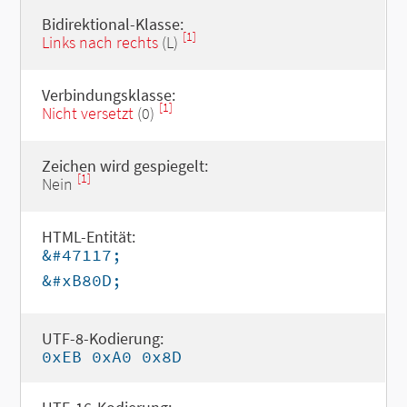
Bidirektional-Klasse:
[1]
Links nach rechts
(L)
Verbindungsklasse:
[1]
Nicht versetzt
(0)
Zeichen wird gespiegelt:
[1]
Nein
HTML-Entität:
&#47117;
&#xB80D;
UTF-8-Kodierung:
0xEB 0xA0 0x8D