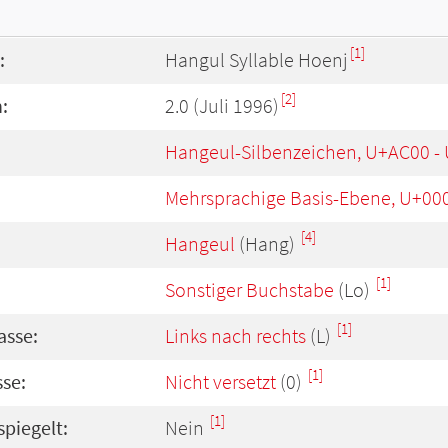
[1]
:
Hangul Syllable Hoenj
[2]
:
2.0 (Juli 1996)
Hangeul-Silbenzeichen, U+AC00 -
Mehrsprachige Basis-Ebene, U+00
[4]
Hangeul
(Hang)
[1]
Sonstiger Buchstabe
(Lo)
[1]
asse:
Links nach rechts
(L)
[1]
se:
Nicht versetzt
(0)
[1]
spiegelt:
Nein