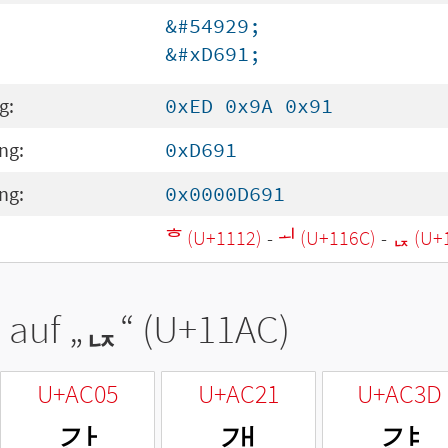
&#54929;
&#xD691;
g:
0xED 0x9A 0x91
ng:
0xD691
ng:
0x0000D691
ᄒ (U+1112)
-
ᅬ (U+116C)
-
ᆬ (U+
 auf „
ᆬ
“ (U+11AC)
U+AC05
U+AC21
U+AC3D
갅
갡
갽