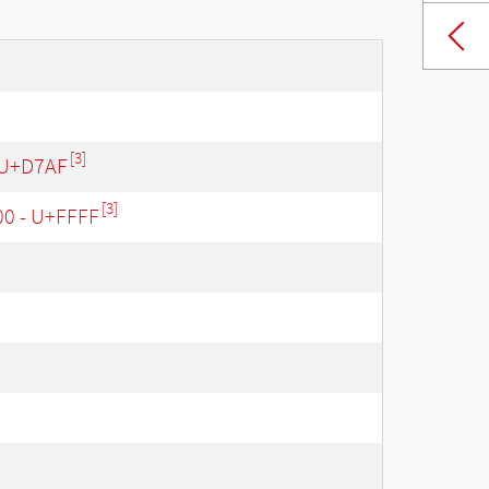
[3]
 U+D7AF
[3]
00 - U+FFFF