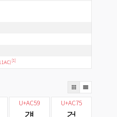
[1]
11AC)
U+AC59
U+AC75
걙
걵