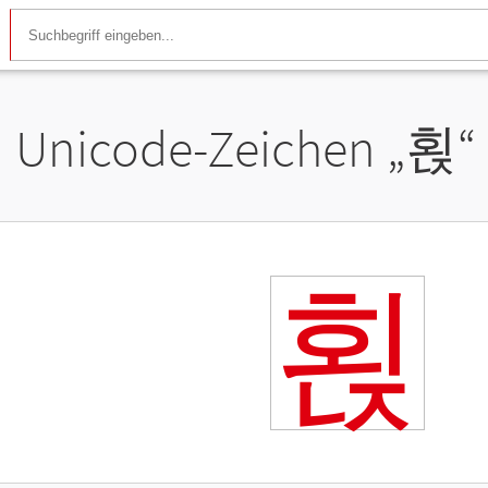
Unicode-Zeichen „
횑
“
횑