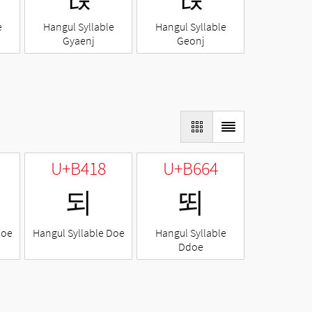
e
Hangul Syllable
Hangul Syllable
Gyaenj
Geonj
U+B418
U+B664
되
뙤
Noe
Hangul Syllable Doe
Hangul Syllable
Ddoe