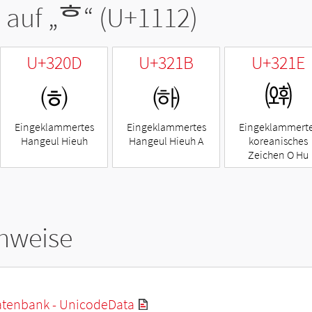
 auf „
ᄒ
“ (U+1112)
U+320D
U+321B
U+321E
㈍
㈛
㈞
Eingeklammertes
Eingeklammertes
Eingeklammert
Hangeul Hieuh
Hangeul Hieuh A
koreanisches
Zeichen O Hu
hweise
tenbank - UnicodeData