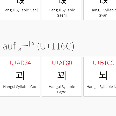
Hangul Syllable Ganj
Hangul Syllable
Hangul Syllabl
Gaenj
Gyanj
 auf „
ᅬ
“ (U+116C)
U+AD34
U+AF80
U+B1CC
괴
꾀
뇌
Hangul Syllable Goe
Hangul Syllable
Hangul Syllable 
Ggoe